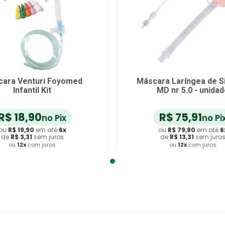
ara Venturi Foyomed
Máscara Laríngea de Si
Infantil Kit
MD nr 5.0 - unida
R$
18
,
90
R$
75
,
91
no Pix
no Pi
ou
R$
19
,
90
em até
6
x
ou
R$
79
,
90
em até
6
de
R$
3
,
31
sem juros
de
R$
13
,
31
sem juro
ou
12
x
com juros
ou
12
x
com juros
dicionar ao Carrinho
Adicionar ao Carrin