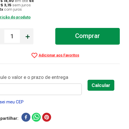
R$
18
,
90
em até
6
x
R$
3
,
15
sem juros
2
x
com juros
rição do produto
－
＋
Comprar
sei meu CEP
artilhar