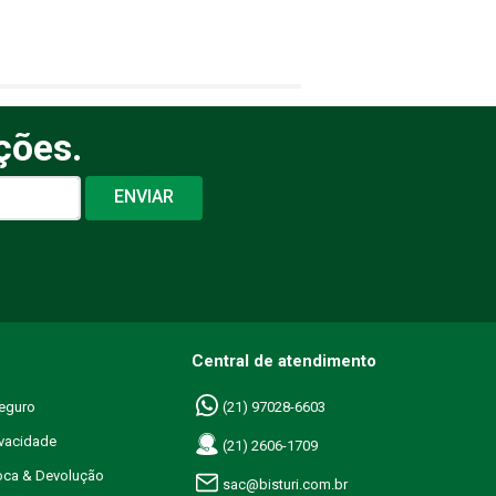
ções.
ENVIAR
Central de atendimento
eguro
(21) 97028-6603
ivacidade
(21) 2606-1709
roca & Devolução
sac@bisturi.com.br