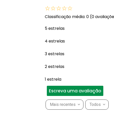
☆
☆
☆
☆
☆
Classificação média: 0
(0 avaliaçõ
5 estrelas
4 estrelas
3 estrelas
2 estrelas
1 estrela
Escreva uma avaliação
Mais recentes
Todos