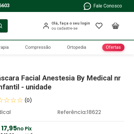
6603
Fale Conosco
Ofertas
rapia
Compressão
Ortopedia
scara Facial Anestesia By Medical nr
nfantil - unidade
☆
☆
☆
☆
(
0
)
ical
Referência
:
18622
17
,
95
no Pix