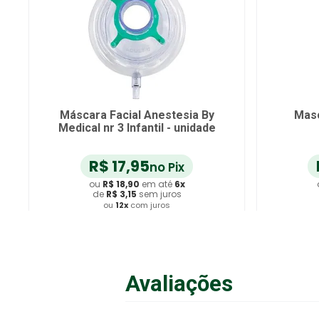
Máscara Facial Anestesia By
Masc
Medical nr 3 Infantil - unidade
R$
17
,
95
no Pix
ou
R$
18
,
90
em até
6
x
de
R$
3
,
15
sem juros
ou
12
x
com juros
Adicionar ao Carrinho
A
Avaliações