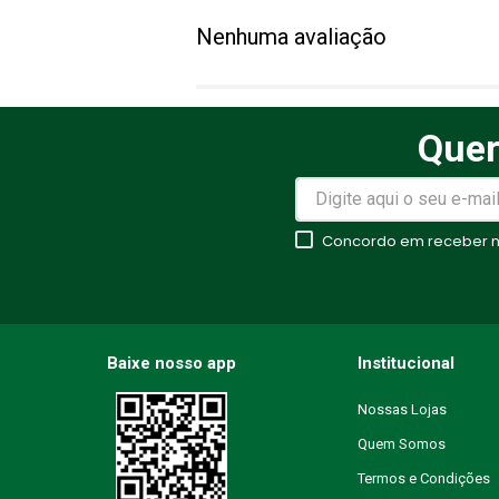
Adicionar avaliação
Nenhuma avaliação
Título
Quer
Avalie o produto de 1 a 5 estr
★
★
★
★
★
Concordo em receber no
Seu nome
Endereço de email
Baixe nosso app
Institucional
Nossas Lojas
Quem Somos
Escreva uma avaliação
Termos e Condições