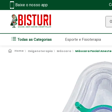
C
Baixe o nosso app
O q
Todas as Categorias
Esporte e Fisioterapia
Oxigenoterapia
Máscara
Máscara Facial Anestesi