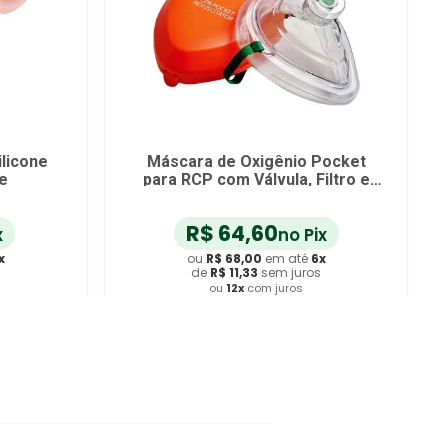
licone
Máscara de Oxigênio Pocket
de
para RCP com Válvula, Filtro e
Estojo MD
R$
64
,
60
x
no Pix
x
ou
R$
68
,
00
em até
6
x
s
de
R$
11
,
33
sem juros
ou
12
x
com juros
ho
Adicionar ao Carrinho