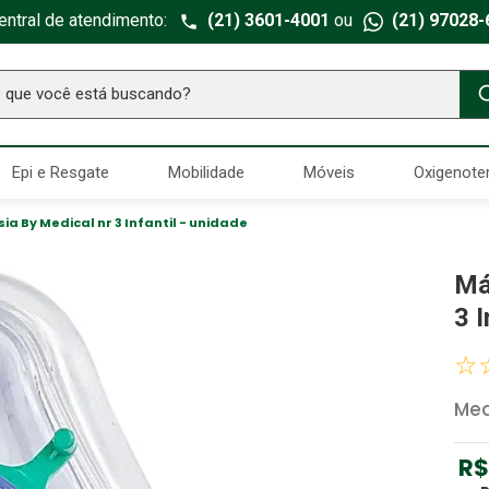
entral de atendimento:
(21) 3601-4001
ou
(21) 97028-
ue você está buscando?
TERMOS MAIS BUSCADOS
Epi e Resgate
Mobilidade
Móveis
Oxigenote
Seringa Insulina
1
º
Fralda Geriatrica
2
º
a By Medical nr 3 Infantil - unidade
Luva Latex
3
º
Má
Estetoscopio Littmann
4
º
3 I
Aparelho Pressão
5
º
☆
Littmann
6
º
Med
Absorvente Geriatrico
7
º
Gaze Esteril
8
º
R$
Cadeira Banho
9
º