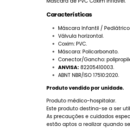
Máscara de PVC Coxim Inflável.
Características
Máscara Infantil / Pediátri
Válvula horizontal.
Coxim: PVC.
Máscara: Policarbonato.
Conector/Gancho: polipropil
ANVISA:
82205410003.
ABNT NBR/ISO 17510:2020.
Produto vendido por unidade.
Produto médico-hospitalar.
Este produto destina-se a ser util
As precauções e cuidados especi
estão aptos a realizar quando se 