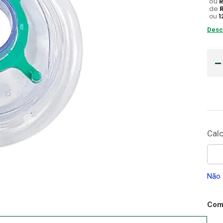
ou
de
Gaze
ou
1
10
º
Desc
Não 
Comp