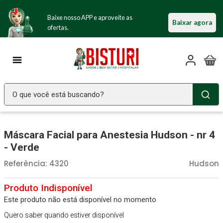
Baixe nosso APP e aproveite as
Baixar agora
ofertas.
O que você está buscando?
TERMOS MAIS BUSCADOS
Máscara Facial para Anestesia Hudson - nr 4
Seringa Insulina
1
º
- Verde
Fralda Geriatrica
2
º
Referência
:
4320
Hudson
Luva Latex
3
º
Littmann
4
º
Este produto não está disponível no momento
Absorvente Geriatrico
5
º
Quero saber quando estiver disponível
Estetoscopio Littmann
6
º