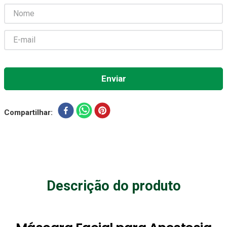
Aparelho Pressão
7
º
Gaze Esteril
8
º
Curativo
9
º
Gaze
10
º
Compartilhar
Descrição do produto