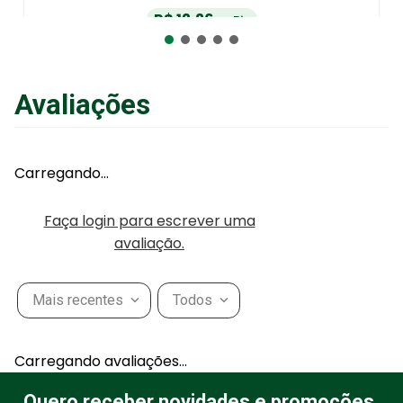
R$
12
,
26
no Pix
ou
R$
12
,
90
em até
6
x
de
R$
2
,
15
sem juros
ou
12
x
com juros
Avaliações
Adicionar ao Carrinho
Carregando…
Faça login para escrever uma
avaliação.
Mais recentes
Todos
Carregando avaliações…
Quero receber novidades e promoções.