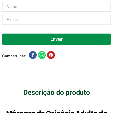
Gaze Esteril
7
º
Aparelho Pressão
8
º
Cadeira Banho
9
º
Gaze
10
º
Compartilhar
Descrição do produto