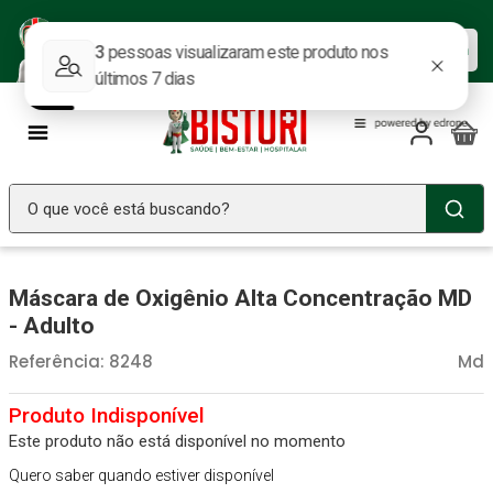
Baixe nosso APP e aproveite as
Baixar agora
ofertas.
O que você está buscando?
TERMOS MAIS BUSCADOS
Máscara de Oxigênio Alta Concentração MD
Seringa Insulina
1
º
- Adulto
Fralda Geriatrica
2
º
Referência
:
8248
Md
Luva Latex
3
º
Estetoscopio Littmann
4
º
Este produto não está disponível no momento
Littmann
5
º
Quero saber quando estiver disponível
Absorvente Geriatrico
6
º