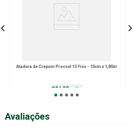
Atadura de Crepom Procsel 13 Fios - 10cm x 1,80m
R$
1
,
09
no Pix
ou
R$
1
,
15
em até
6
x
de
R$
0
,
19
sem juros
ou
12
x
com juros
Avaliações
Adicionar ao Carrinho