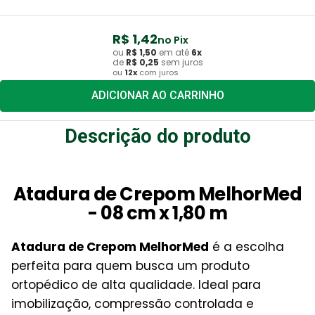
R$
1
,
42
no Pix
ou
R$
1
,
50
em até
6
x
de
R$
0
,
25
sem juros
ou
12
x
com juros
ADICIONAR AO CARRINHO
Descrição do produto
Atadura de Crepom MelhorMed
- 08 cm x 1,80 m
Atadura de Crepom MelhorMed
é a escolha
perfeita para quem busca um produto
ortopédico de alta qualidade. Ideal para
imobilização, compressão controlada e