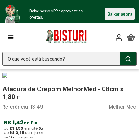
Baixe nosso APP e aproveite as
Baixar agora
ofertas.
O que você está buscando?
TERMOS MAIS BUSCADOS
Seringa Insulina
1
º
Atadura de Crepom MelhorMed - 08cm x
Fralda Geriatrica
2
º
1,80m
Luva Latex
3
º
Referência
:
13149
Melhor Med
Estetoscopio Littmann
4
º
R$
1
,
42
no Pix
Littmann
5
º
ou
R$
1
,
50
em até
6
x
de
R$
0
,
25
sem juros
ou
12
x
com juros
Absorvente Geriatrico
6
º