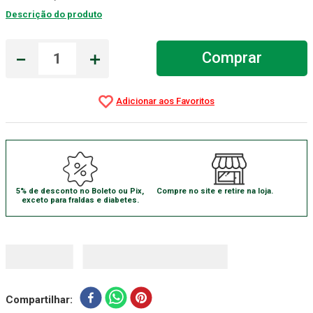
Descrição do produto
Gaze Esteril
7
º
Aparelho Pressão
8
º
－
＋
Comprar
Cadeira Banho
9
º
Gaze
10
º
5% de desconto no Boleto ou Pix,
Compre no site e retire na loja.
exceto para fraldas e diabetes.
Compartilhar