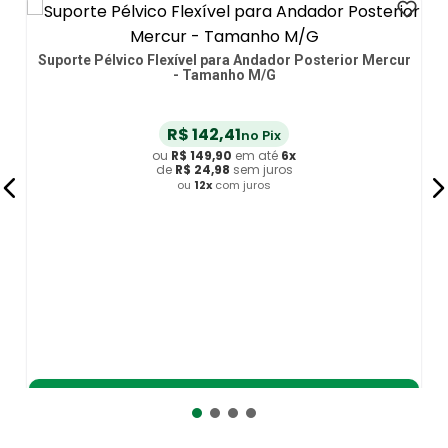
Suporte Pélvico Flexível para Andador Posterior Mercur
- Tamanho M/G
R$
142
,
41
no Pix
ou
R$
149
,
90
em até
6
x
de
R$
24
,
98
sem juros
ou
12
x
com juros
Adicionar ao Carrinho