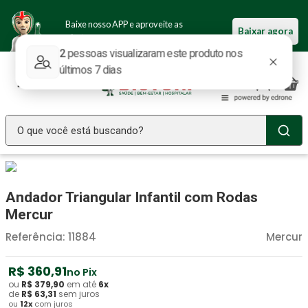
Baixe nosso APP e aproveite as
Baixar agora
ofertas.
O que você está buscando?
TERMOS MAIS BUSCADOS
Seringa Insulina
1
º
Andador Triangular Infantil com Rodas
Fralda Geriatrica
2
º
Mercur
Luva Latex
3
º
Referência
:
11884
Mercur
Estetoscopio Littmann
4
º
R$
360
,
91
no Pix
Littmann
5
º
ou
R$
379
,
90
em até
6
x
de
R$
63
,
31
sem juros
ou
12
x
com juros
Absorvente Geriatrico
6
º