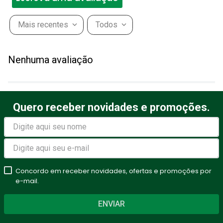
Mais recentes
Todos
Adicionar avaliação
Nenhuma avaliação
Título
Quero receber novidades e promoções.
Avalie o produto de 1 a 5
estrelas
★
★
★
★
★
Seu nome
Concordo em receber novidades, ofertas e promoções por
e-mail.
ENVIAR
Endereço de email