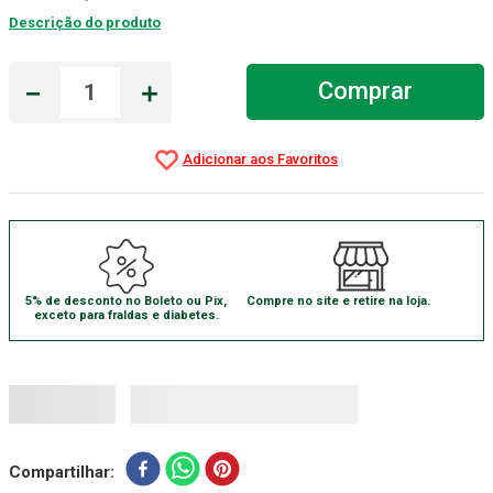
Descrição do produto
Gaze Esteril
7
º
Aparelho Pressão
8
º
－
＋
Comprar
Cadeira Banho
9
º
Gaze
10
º
5% de desconto no Boleto ou Pix,
Compre no site e retire na loja.
exceto para fraldas e diabetes.
Compartilhar