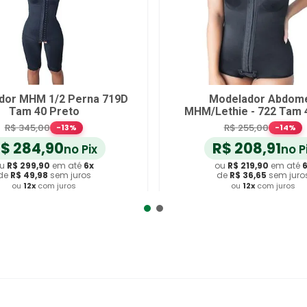
dor MHM 1/2 Perna 719D
Modelador Abdom
Tam 40 Preto
MHM/Lethie - 722 Tam 
Preto
R$
345
,
00
R$
255
,
00
-
13
%
-
14
%
R$
284
,
90
R$
208
,
91
no Pix
no P
u
R$
299
,
90
em até
6
x
ou
R$
219
,
90
em até
de
R$
49
,
98
sem juros
de
R$
36
,
65
sem juro
ou
12
x
com juros
ou
12
x
com juros
dicionar ao Carrinho
Adicionar ao Carrin