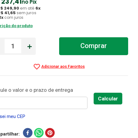
237
,
41
no Pix
R$
249
,
90
em até
6
x
R$
41
,
65
sem juros
2
x
com juros
rição do produto
－
＋
Comprar
sei meu CEP
artilhar