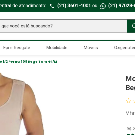
entral de atendimento:
(21) 3601-4001
ou
(21) 97028-
ue você está buscando?
TERMOS MAIS BUSCADOS
Epi e Resgate
Mobilidade
Móveis
Oxigenote
Seringa Insulina
1
º
Fralda Geriatrica
2
º
 1/2 Perna 709 Bege Tam 44/M
Luva Latex
3
º
Mo
Estetoscopio Littmann
4
º
Be
Littmann
5
º
☆
Absorvente Geriatrico
6
º
Mh
Gaze Esteril
7
º
Aparelho Pressão
8
º
R$
2
Cadeira Banho
9
º