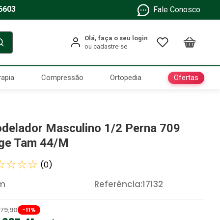
6603
Fale Conosco
Ofertas
rapia
Compressão
Ortopedia
delador Masculino 1/2 Perna 709
ge Tam 44/M
☆
☆
☆
☆
(
0
)
m
Referência
:
17132
79
,
90
-
11
%