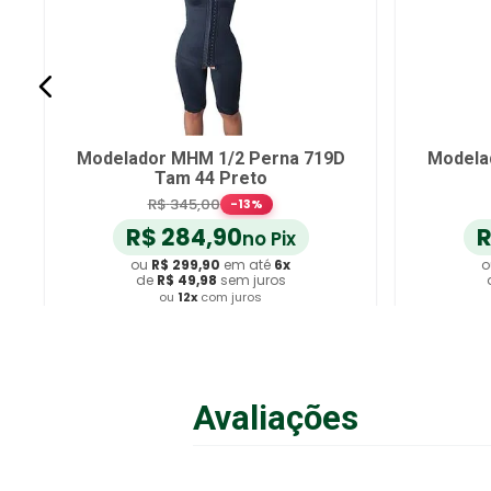
Modelador MHM 1/2 Perna 719D
Modela
Tam 44 Preto
R$
345
,
00
-
13
%
R$
284
,
90
no Pix
ou
R$
299
,
90
em até
6
x
o
de
R$
49
,
98
sem juros
ou
12
x
com juros
Adicionar ao Carrinho
A
Avaliações