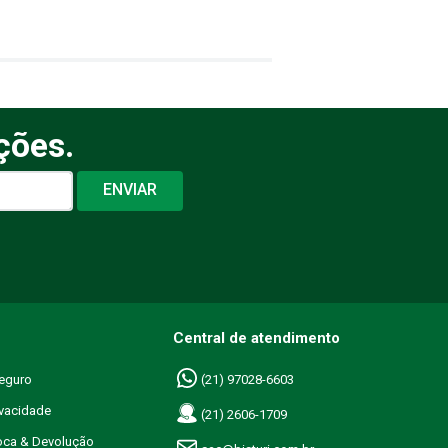
ções.
ENVIAR
Central de atendimento
eguro
(21) 97028-6603
ivacidade
(21) 2606-1709
roca & Devolução