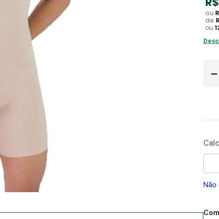
R$
ou
Gaze
10
º
de
ou
1
Desc
Não 
Comp