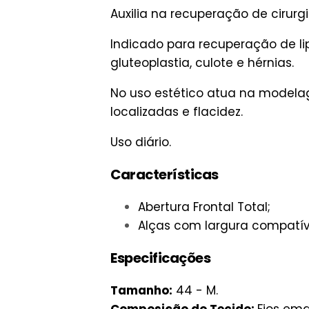
Auxilia na recuperação de cirurg
Indicado para recuperação de lip
gluteoplastia, culote e hérnias.
No uso estético atua na modelag
localizadas e flacidez.
Uso diário.
Características
Abertura Frontal Total;
Alças com largura compatí
Especificações
Tamanho:
44 - M.
Composição do Tecido:
Fios em