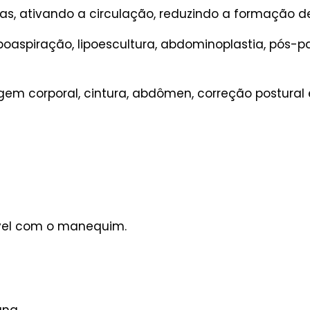
ias, ativando a circulação, reduzindo a formação d
oaspiração, lipoescultura, abdominoplastia, pós-par
em corporal, cintura, abdômen, correção postural
vel com o manequim.
ana.