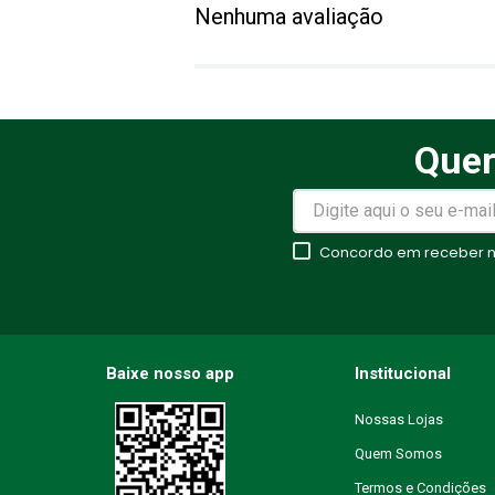
Nenhuma avaliação
Título
Avalie o produto de 1 a 5 estr
Quer
★
★
★
★
★
Seu nome
Concordo em receber no
Endereço de email
Baixe nosso app
Institucional
Nossas Lojas
Escreva uma avaliação
Quem Somos
Termos e Condições