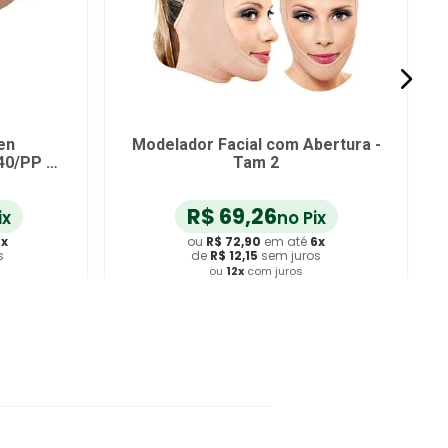
en
Modelador Facial com Abertura -
40/PP -
Tam 2
R$
69
,
26
ix
no Pix
6
x
ou
R$
72
,
90
em até
6
x
s
de
R$
12
,
15
sem juros
ou
12
x
com juros
ho
Adicionar ao Carrinho