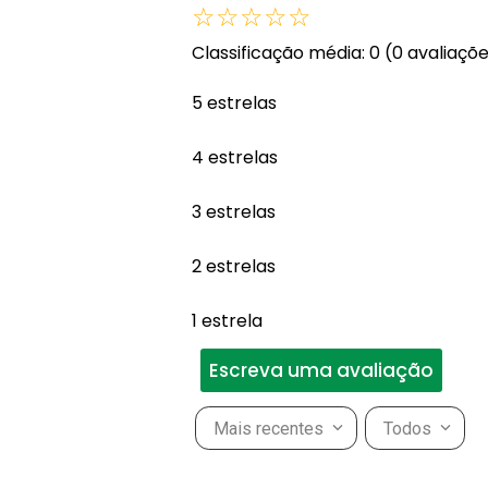
☆
☆
☆
☆
☆
Classificação média: 0
(0 avaliaçõ
5 estrelas
4 estrelas
3 estrelas
2 estrelas
1 estrela
Escreva uma avaliação
Mais recentes
Todos
Adicionar avaliação