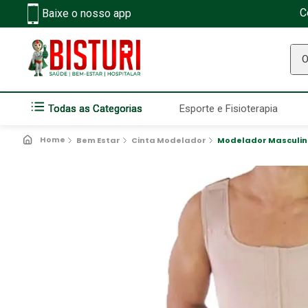
C
Baixe o nosso app
O q
Todas as Categorias
Esporte e Fisioterapia
Bem Estar
Cinta Modelador
Modelador Masculino