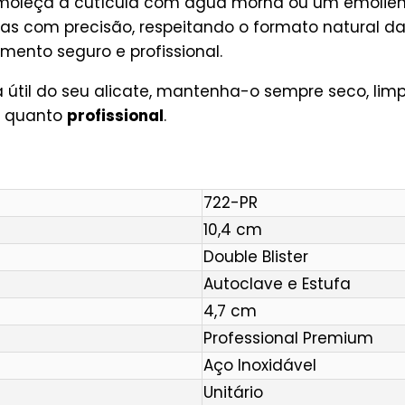
 amoleça a cutícula com água morna ou um emolien
as com precisão, respeitando o formato natural da
ento seguro e profissional.
a útil do seu alicate, mantenha-o sempre seco, limpo
quanto
profissional
.
722-PR
10,4 cm
Double Blister
Autoclave e Estufa
4,7 cm
Professional Premium
Aço Inoxidável
Unitário