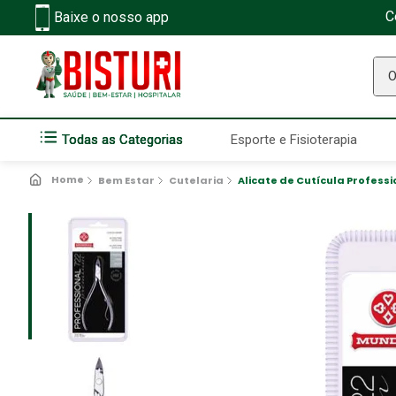
C
Baixe o nosso app
O q
Todas as Categorias
Esporte e Fisioterapia
Bem Estar
Cutelaria
Alicate de Cutícula Professi