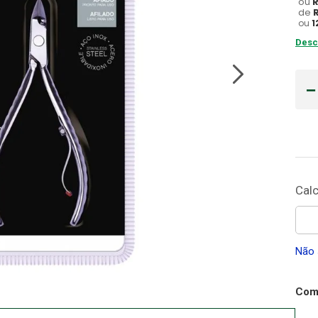
ou
de
Gaze
ou
1
10
º
Desc
Não 
Comp