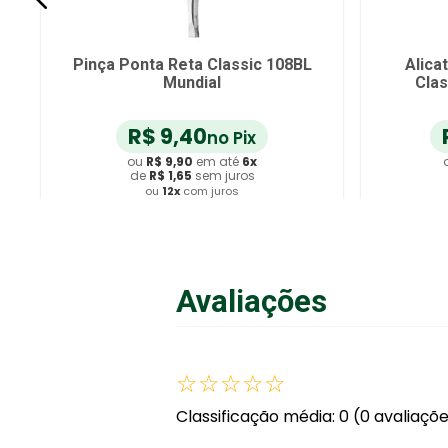
Pinça Ponta Reta Classic 108BL
Alica
Mundial
Clas
R$
9
,
40
no Pix
ou
R$
9
,
90
em até
6
x
de
R$
1
,
65
sem juros
ou
12
x
com juros
Adicionar ao Carrinho
A
Avaliações
☆
☆
☆
☆
☆
Classificação média: 0
(0 avaliaçõ