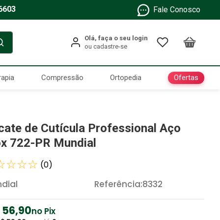
6603
Fale Conosco
Ofertas
rapia
Compressão
Ortopedia
icate de Cutícula Professional Aço
ox 722-PR Mundial
☆
☆
☆
☆
(
0
)
dial
Referência
:
8332
56
,
90
no Pix