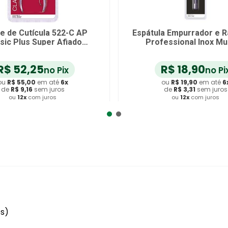
te de Cutícula 522-C AP
Espátula Empurrador e 
sic Plus Super Afiado
Professional Inox Mu
Mundial
R$
52
,
25
R$
18
,
90
no Pix
no Pi
ou
R$
55
,
00
em até
6
x
ou
R$
19
,
90
em até
6
de
R$
9
,
16
sem juros
de
R$
3
,
31
sem juros
ou
12
x
com juros
ou
12
x
com juros
dicionar ao Carrinho
Adicionar ao Carrin
es)