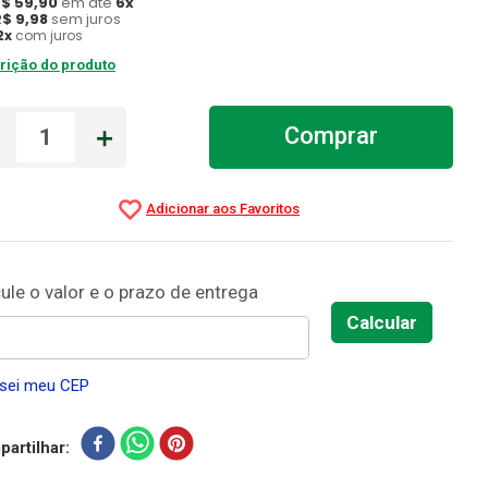
R$
59
,
90
em até
6
x
R$
9
,
98
sem juros
2
x
com juros
rição do produto
－
＋
Comprar
sei meu CEP
artilhar