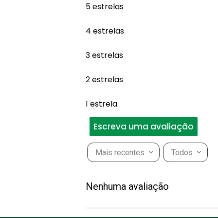
5 estrelas
4 estrelas
3 estrelas
2 estrelas
1 estrela
Escreva uma avaliação
Mais recentes
Todos
Adicionar avaliação
Nenhuma avaliação
Título