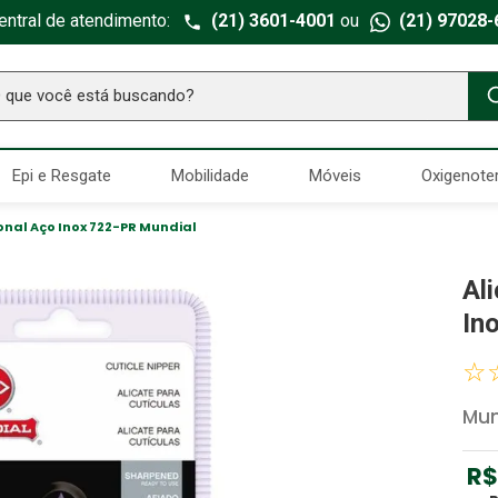
entral de atendimento:
(21) 3601-4001
ou
(21) 97028-
ue você está buscando?
TERMOS MAIS BUSCADOS
Epi e Resgate
Mobilidade
Móveis
Oxigenote
Seringa Insulina
1
º
Fralda Geriatrica
2
º
onal Aço Inox 722-PR Mundial
Luva Latex
3
º
Al
Littmann
4
º
In
Absorvente Geriatrico
5
º
☆
Estetoscopio Littmann
6
º
Mun
Aparelho Pressão
7
º
Gaze Esteril
8
º
R$
Curativo
9
º