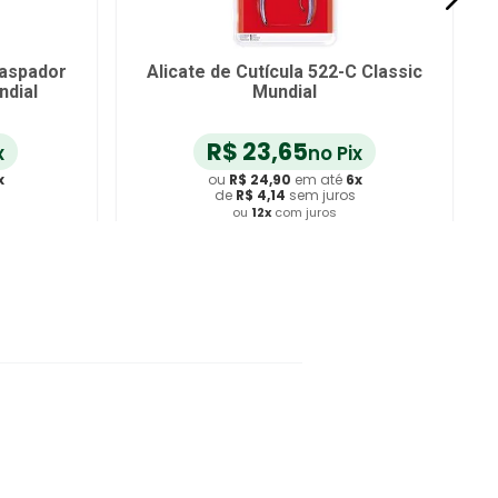
Raspador
Alicate de Cutícula 522-C Classic
ndial
Mundial
R$
23
,
65
x
no Pix
x
ou
R$
24
,
90
em até
6
x
de
R$
4
,
14
sem juros
ou
12
x
com juros
ho
Adicionar ao Carrinho