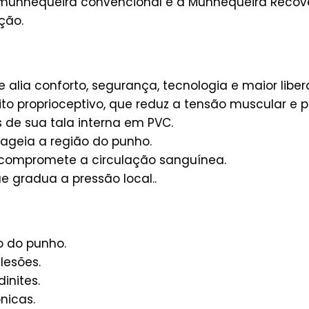
a munhequeira convencional e a Munhequeira Recov
ção.
 alia conforto, segurança, tecnologia e maior lib
to proprioceptivo, que reduz a tensão muscular e pr
 de sua tala interna em PVC.
ageia a região do punho.
compromete a circulação sanguínea.
e gradua a pressão local..
o do punho.
lesões.
inites.
nicas.