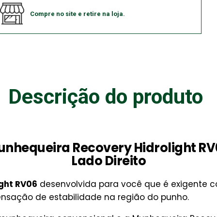
Compre no site e retire na loja.
Descrição do produto
nhequeira Recovery Hidrolight R
Lado Direito
ght RV06
desenvolvida para você que é exigente c
ensação de estabilidade na região do punho.