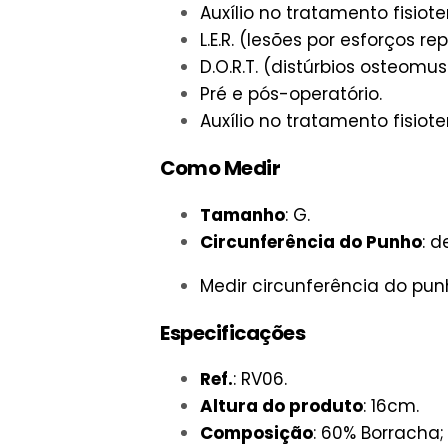
Auxílio no tratamento fisiote
L.E.R. (lesões por esforços rep
D.O.R.T. (distúrbios osteomu
Pré e pós-operatório.
Auxílio no tratamento fisiote
Como Medir
Tamanho
: G.
Circunferência do Punho
: 
Medir circunferência do pun
Especificações
Ref.
: RV06.
Altura do produto
: 16cm.
Composição
: 60% Borracha;