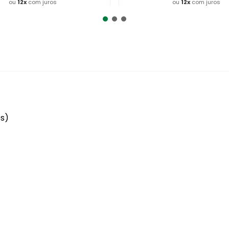
ou
12
x
com juros
ou
12
x
com juros
dicionar ao Carrinho
Adicionar ao Carrin
es)