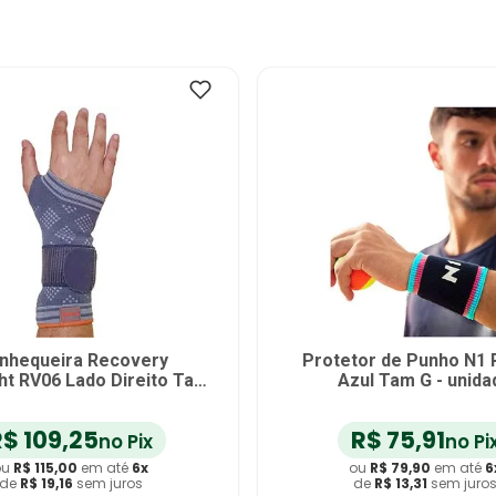
ueira Elástica N1 Sport
Munhequeira Elástica Ar
om Azul Tam P - unidade
Bilateral Preta - uni
R$
85
,
41
R$
14
,
25
no Pix
no Pi
ou
R$
89
,
90
em até
6
x
ou
R$
15
,
00
em até
6
de
R$
14
,
98
sem juros
de
R$
2
,
50
sem juro