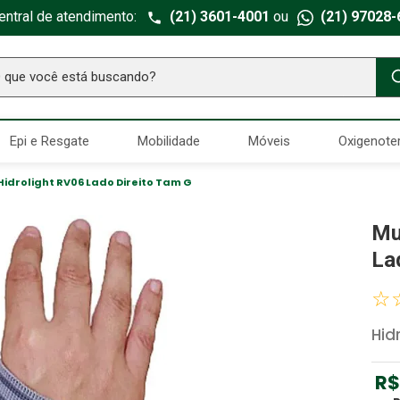
entral de atendimento:
(21) 3601-4001
ou
(21) 97028-
ue você está buscando?
TERMOS MAIS BUSCADOS
Epi e Resgate
Mobilidade
Móveis
Oxigenote
Seringa Insulina
1
º
Fralda Geriatrica
2
º
idrolight RV06 Lado Direito Tam G
Luva Latex
3
º
Mu
Estetoscopio Littmann
4
º
La
Aparelho Pressão
5
º
☆
Littmann
6
º
Hid
Absorvente Geriatrico
7
º
Gaze Esteril
8
º
R$
Cadeira Banho
9
º