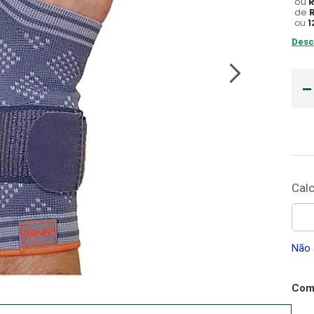
ou
de
Gaze
ou
1
10
º
Desc
Não 
Comp