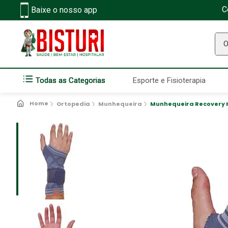
C
Baixe o nosso app
O q
Todas as Categorias
Esporte e Fisioterapia
Ortopedia
Munhequeira
Munhequeira Recovery H