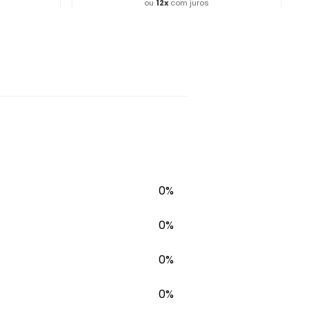
ou
12
x
com juros
ho
Adicionar ao Carrinho
0%
0%
0%
0%