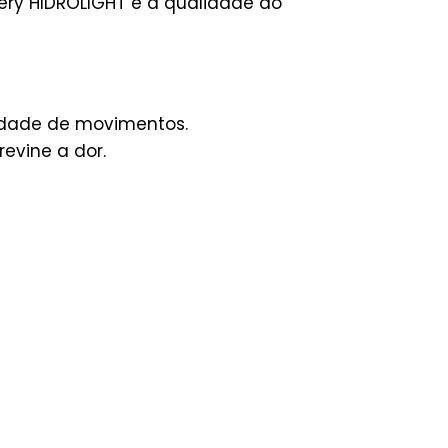
ery HIDROLIGHT é a qualidade do
erdade de movimentos.
evine a dor.