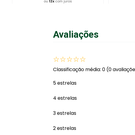
ou
12
x
com juros
Adicionar ao Carrinho
A
Avaliações
☆
☆
☆
☆
☆
Classificação média: 0
(0 avaliaçõ
5 estrelas
4 estrelas
3 estrelas
2 estrelas