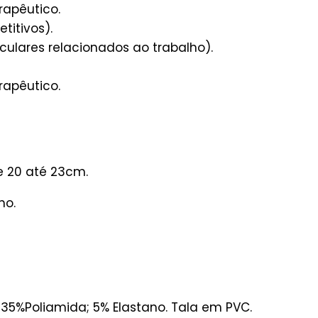
rapêutico.
etitivos).
sculares relacionados ao trabalho).
rapêutico.
de 20 até 23cm.
ho.
 35%Poliamida; 5% Elastano. Tala em PVC.