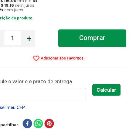
R$
115
,
00
em até
6
x
R$
19
,
16
sem juros
2
x
com juros
rição do produto
－
＋
Comprar
sei meu CEP
artilhar