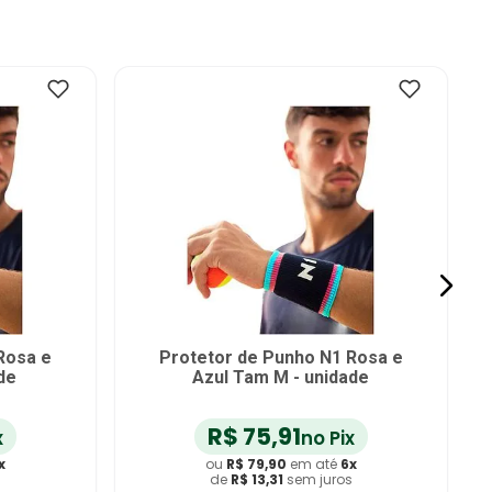
tiPé 8cm
Munhequeira Protetor de Punho
dade
Kestal KSN009 - unidade
R$
20
,
90
x
no Pix
x
ou
R$
22
,
00
em até
6
x
s
de
R$
3
,
66
sem juros