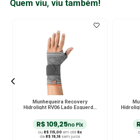
Quem viu, viu também!
Munhequeira Elástica N1 Sport
Munheq
Preta com Azul Tam M - unidade
Preta c
R$
85
,
41
no Pix
ou
R$
89
,
90
em até
6
x
de
R$
14
,
98
sem juros