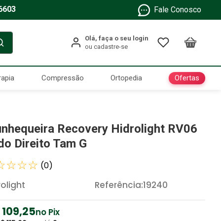
6603
Fale Conosco
Ofertas
rapia
Compressão
Ortopedia
nhequeira Recovery Hidrolight RV06
do Direito Tam G
☆
☆
☆
☆
(
0
)
rolight
Referência
:
19240
109
,
25
no Pix