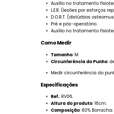
Auxílio no tratamento fisiote
L.E.R. (lesões por esforços rep
D.O.R.T. (distúrbios osteomu
Pré e pós-operatório.
Auxílio no tratamento fisiote
Como Medir
Tamanho
: M.
Circunferência do Punho
: d
Medir circunferência do pun
Especificações
Ref.
: RV06.
Altura do produto
: 16cm.
Composição
: 60% Borracha;