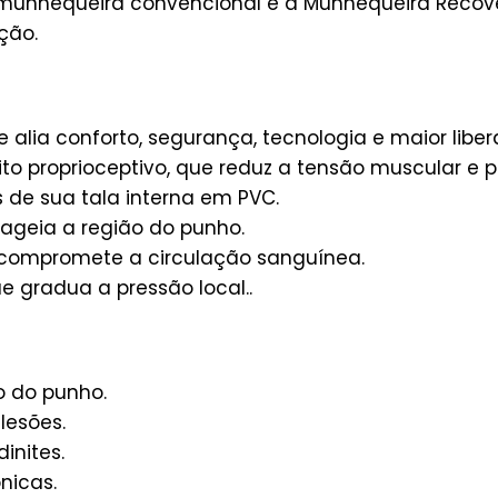
a munhequeira convencional e a Munhequeira Recov
ção.
 alia conforto, segurança, tecnologia e maior lib
to proprioceptivo, que reduz a tensão muscular e pr
 de sua tala interna em PVC.
ageia a região do punho.
compromete a circulação sanguínea.
e gradua a pressão local..
o do punho.
lesões.
inites.
nicas.