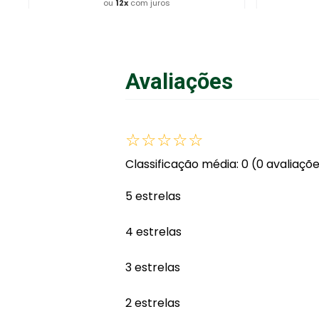
ou
12
x
com juros
Adicionar ao Carrinho
A
Avaliações
☆
☆
☆
☆
☆
Classificação média: 0
(0 avaliaçõ
5 estrelas
4 estrelas
3 estrelas
2 estrelas