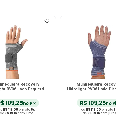
nhequeira Recovery
Munhequeira Recov
ight RV06 Lado Esquerdo
Hidrolight RV06 Lado Dir
Tam G
G
R$
109
,
25
R$
109
,
25
no Pix
no P
ou
R$
115
,
00
em até
6
x
ou
R$
115
,
00
em até
6
de
R$
19
,
16
sem juros
de
R$
19
,
16
sem juro