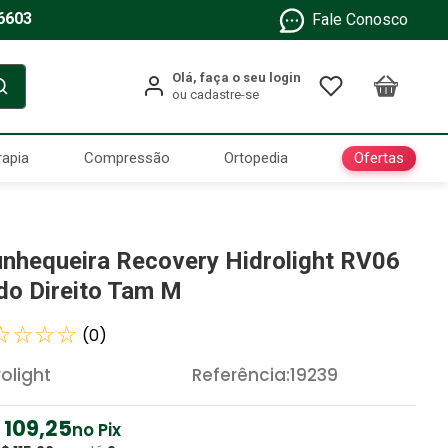
6603
Fale Conosco
Ofertas
rapia
Compressão
Ortopedia
nhequeira Recovery Hidrolight RV06
do Direito Tam M
☆
☆
☆
☆
(
0
)
rolight
Referência
:
19239
109
,
25
no Pix