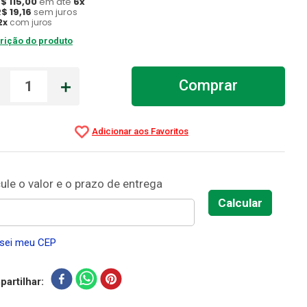
R$
115
,
00
em até
6
x
R$
19
,
16
sem juros
2
x
com juros
rição do produto
－
＋
Comprar
sei meu CEP
artilhar