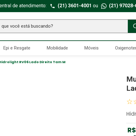
entral de atendimento:
(21) 3601-4001
ou
(21) 97028-
ue você está buscando?
TERMOS MAIS BUSCADOS
Epi e Resgate
Mobilidade
Móveis
Oxigenote
Seringa Insulina
1
º
Fralda Geriatrica
2
º
idrolight RV06 Lado Direito Tam M
Luva Latex
3
º
Mu
Littmann
4
º
La
Estetoscopio Littmann
5
º
☆
Aparelho Pressão
6
º
Hid
Absorvente Geriatrico
7
º
Gaze Esteril
8
º
R$
Gaze
9
º