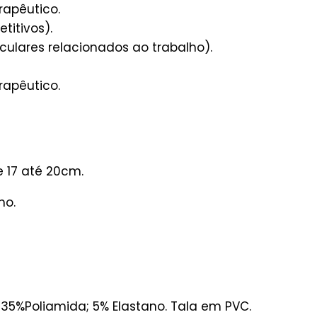
rapêutico.
etitivos).
sculares relacionados ao trabalho).
rapêutico.
e 17 até 20cm.
ho.
 35%Poliamida; 5% Elastano. Tala em PVC.