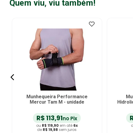
Quem viu, viu também!
Munhequeira Performance
Mu
Mercur Tam M - unidade
Hidrol
R$
113
,
91
no Pix
ou
R$
119
,
90
em até
6
x
de
R$
19
,
98
sem juros