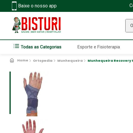
C
Baixe o nosso app
O q
Todas as Categorias
Esporte e Fisioterapia
Ortopedia
Munhequeira
Munhequeira Recovery H