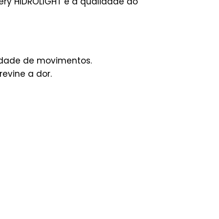
ery HIDROLIGHT é a qualidade do
erdade de movimentos.
evine a dor.