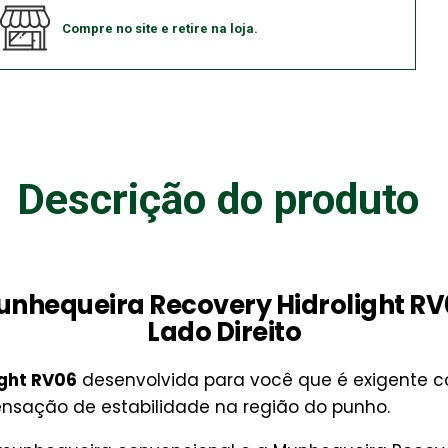
Compre no site e retire na loja.
Descrição do produto
nhequeira Recovery Hidrolight R
Lado Direito
ght RV06
desenvolvida para você que é exigente c
ensação de estabilidade na região do punho.