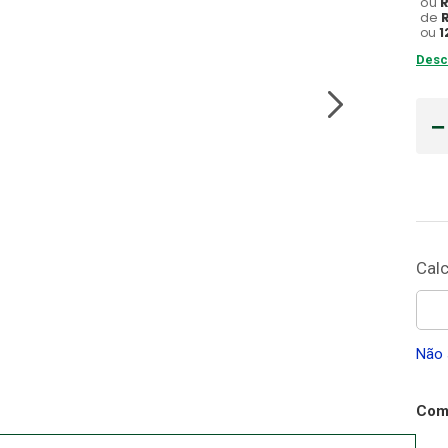
ou
de
Cadeira Banho
ou
1
10
º
Desc
Não 
Comp