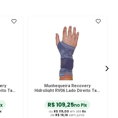
ery
Munhequeira Recovery
eito Tam
Hidrolight RV06 Lado Direito Tam
P
R$
109
,
25
ix
no Pix
x
ou
R$
115
,
00
em até
6
x
s
de
R$
19
,
16
sem juros