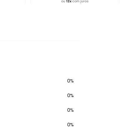
ou
12
x
com juros
ho
Adicionar ao Carrinho
0%
0%
0%
0%