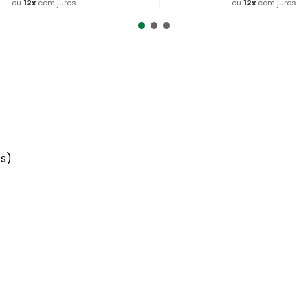
ou
12
x
com juros
ou
12
x
com juros
dicionar ao Carrinho
Adicionar ao Carrin
es)