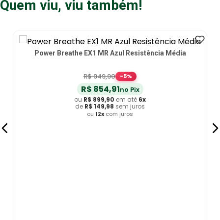
Quem viu, viu também!
Power Breathe EX1 MR Azul Resistência Média
R$
949
,
90
-
5
%
R$
854
,
91
no Pix
ou
R$
899
,
90
em até
6
x
de
R$
149
,
98
sem juros
ou
12
x
com juros