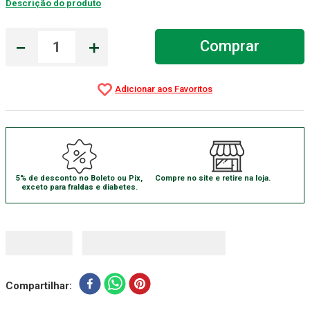
Descrição do produto
Gaze Esteril
7
º
－
＋
Comprar
Aparelho Pressão
8
º
Cadeira Banho
9
º
Gaze
10
º
5% de desconto no Boleto ou Pix,
Compre no site e retire na loja.
exceto para fraldas e diabetes.
Compartilhar