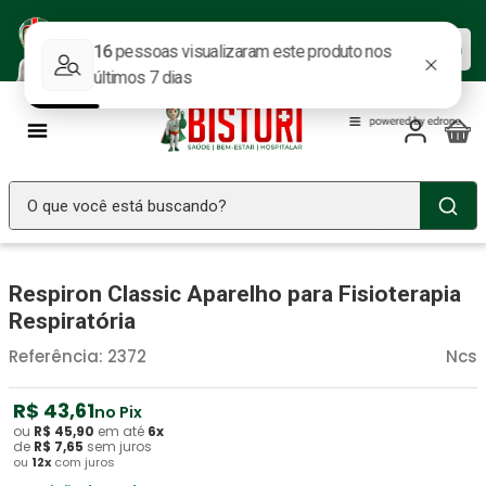
Baixe nosso APP e aproveite as
Baixar agora
ofertas.
O que você está buscando?
TERMOS MAIS BUSCADOS
Respiron Classic Aparelho para Fisioterapia
Seringa Insulina
1
º
Respiratória
Fralda Geriatrica
2
º
Referência
:
2372
Ncs
Luva Latex
3
º
Estetoscopio Littmann
R$
43
4
º
,
61
no Pix
ou
R$
45
,
90
em até
6
x
Littmann
5
º
de
R$
7
,
65
sem juros
ou
12
x
com juros
Absorvente Geriatrico
6
º