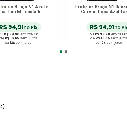
ta para Treinos com Proteção
Protetor de Ante
Solar Alux Tam 39/40 - par
Traning N1 Cinza 
Tam G - 
R$
89
,
90
-
33
%
R$
56
,
90
R$
132
,
9
no Pix
ou
R$
59
,
90
em até
6
x
ou
R$
139
,
90
e
de
R$
9
,
98
sem juros
de
R$
23
,
31
se
ou
12
x
com juros
ou
12
x
com 
Adicionar ao Carrinho
Adicionar ao 
es)