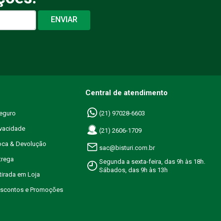
ENVIAR
Central de atendimento
eguro
(21) 97028-6603
ivacidade
(21) 2606-1709
roca & Devolução
sac@bisturi.com.br
trega
Segunda a sexta-feira, das 9h às 18h.
Sábados, das 9h às 13h
etirada em Loja
Descontos e Promoções