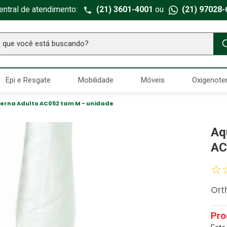
entral de atendimento:
(21) 3601-4001
ou
(21) 97028-
ue você está buscando?
TERMOS MAIS BUSCADOS
Epi e Resgate
Mobilidade
Móveis
Oxigenote
Seringa Insulina
1
º
Fralda Geriatrica
2
º
erna Adulto AC052 tam M - unidade
Luva Latex
3
º
Aq
Estetoscopio Littmann
4
º
AC
Aparelho Pressão
5
º
☆
Absorvente Geriatrico
6
º
Ort
Gaze Esteril
7
º
Littmann
8
º
Cadeira Banho
9
º