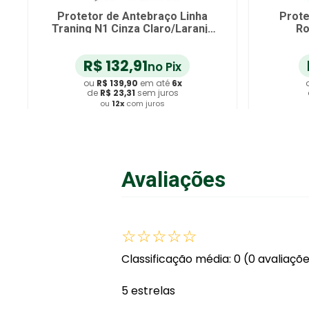
Alux
Luva com Proteção Solar Alux
Bo
par
Curta Cor Nude Tam M - par
R$
104
,
41
no Pix
ou
R$
109
,
90
em até
6
x
de
R$
18
,
31
sem juros
ou
12
x
com juros
Adicionar ao Carrinho
Avaliações
☆
☆
☆
☆
☆
Classificação média: 0
(0 avaliaçõ
5 estrelas