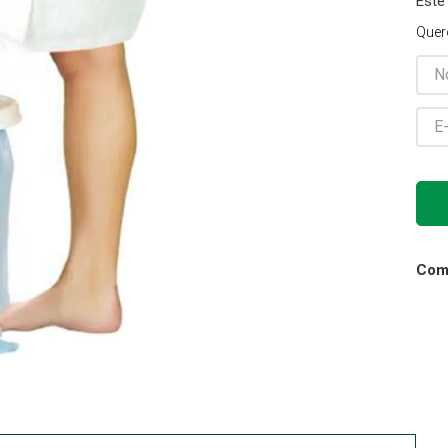
Este
Gaze
Quer
10
º
Comp