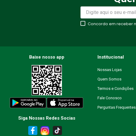
Avalie o produto de 1 a 5 estr
★
★
★
★
★
Concordo em receber no
Seu nome
Endereço de email
Baixe nosso app
Institucional
Nossas Lojas
Quem Somos
Escreva uma avaliação
Termos e Condições
Fale Conosco
Perguntas Frequentes
Siga Nossas Redes Socias
ENVIAR AVALIAÇÃO