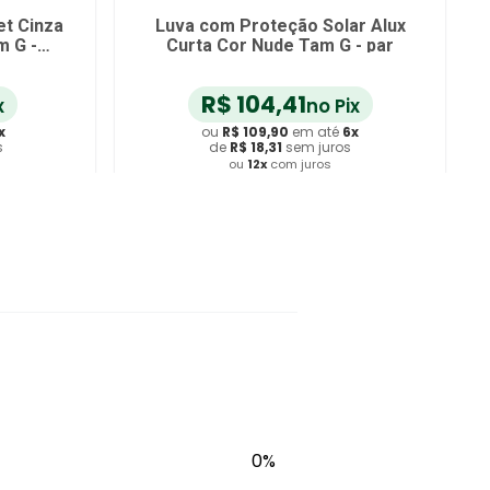
braço Linha
Protetor de Braço N1 Azul e
Claro/Laranja
Rosa Tam M - unidade
par
1
R$
94
,
91
no Pix
no Pix
m até
6
x
ou
R$
99
,
90
em até
6
x
m juros
de
R$
16
,
65
sem juros
juros
ou
12
x
com juros
Carrinho
Adicionar ao Carrinho
0%