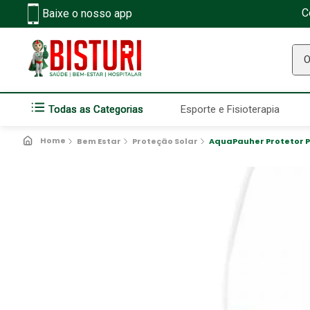
C
Baixe o nosso app
O q
Todas as Categorias
Esporte e Fisioterapia
Bem Estar
Proteção Solar
AquaPauher Protetor P