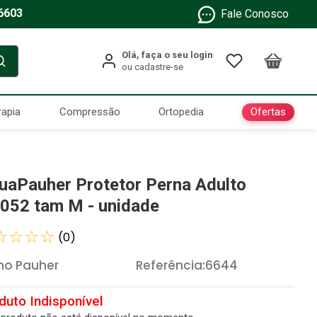
6603
Fale Conosco
Ofertas
rapia
Compressão
Ortopedia
uaPauher Protetor Perna Adulto
052 tam M - unidade
☆
☆
☆
☆
(
0
)
ho Pauher
Referência
:
6644