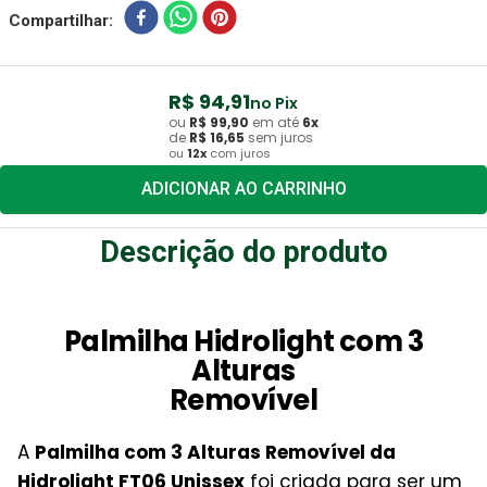
Compartilhar
R$
94
,
91
no Pix
ou
R$
99
,
90
em até
6
x
de
R$
16
,
65
sem juros
ou
12
x
com juros
ADICIONAR AO CARRINHO
Descrição do produto
Palmilha Hidrolight com 3
Alturas
Removível
A
Palmilha com 3 Alturas Removível da
Hidrolight FT06 Unissex
foi criada para ser um