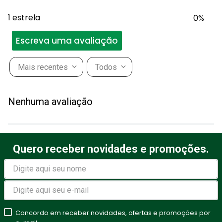
1 estrela
0%
Escreva uma avaliação
Mais recentes
Todos
Adicionar avaliação
Nenhuma avaliação
Título
Quero receber novidades e promoções.
Avalie o produto de 1 a 5
estrelas
★
★
★
★
★
Seu nome
Concordo em receber novidades, ofertas e promoções por