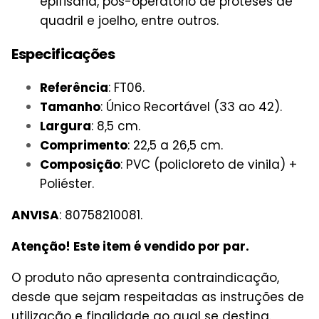
epifisária, pós-operatório de próteses de
quadril e joelho, entre outros.
Especificações
Referência
: FT06.
Tamanho
: Único Recortável (33 ao 42).
Largura
: 8,5 cm.
Comprimento
: 22,5 a 26,5 cm.
Composição
: PVC (policloreto de vinila) +
Poliéster.
ANVISA
: 80758210081.
Atenção! Este item é vendido por par.
O produto não apresenta contraindicação,
desde que sejam respeitadas as instruções de
utilização e finalidade ao qual se destina.