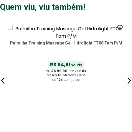
Quem viu, viu também!
Palmilha Training Massage Gel Hidrolight FT08 Tam P/M
R$
94
,
91
no Pix
ou
R$
99
,
90
em até
6
x
de
R$
16
,
65
sem juros
ou
12
x
com juros