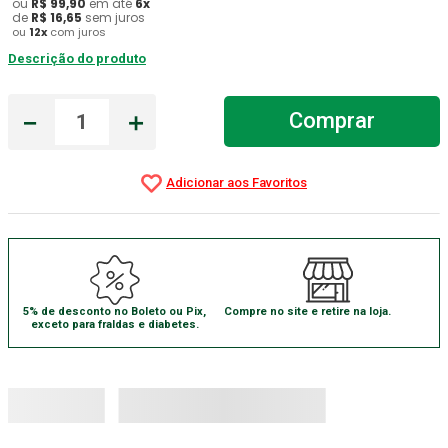
ou
R$
99
,
90
em até
6
x
de
R$
16
,
65
sem juros
Aparelho Pressão
7
º
ou
12
x
com juros
Descrição do produto
Gaze Esteril
8
º
Curativo
9
º
－
＋
Comprar
Gaze
10
º
5% de desconto no Boleto ou Pix,
Compre no site e retire na loja.
exceto para fraldas e diabetes.