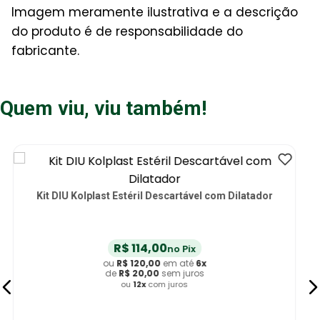
Imagem meramente ilustrativa e a descrição
do produto é de responsabilidade do
fabricante.
Quem viu, viu também!
Pinça Cheron Descartável Não Estéril Kolplast - unidade
R$
2
,
38
no Pix
ou
R$
2
,
50
em até
6
x
de
R$
0
,
41
sem juros
ou
12
x
com juros