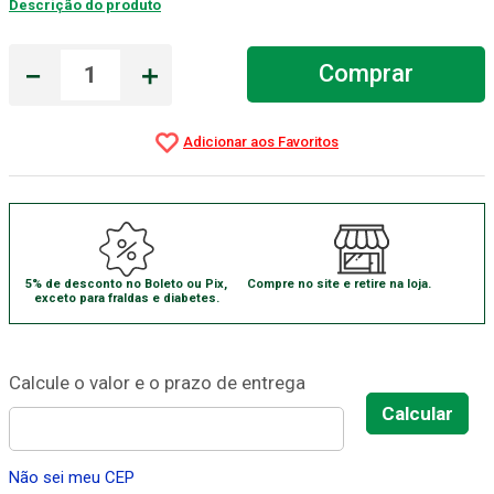
Descrição do produto
Absorvente Geriatrico
7
º
－
＋
Comprar
Gaze Esteril
8
º
Gaze
9
º
Cadeira Banho
10
º
5% de desconto no Boleto ou Pix,
Compre no site e retire na loja.
exceto para fraldas e diabetes.
Não sei meu CEP