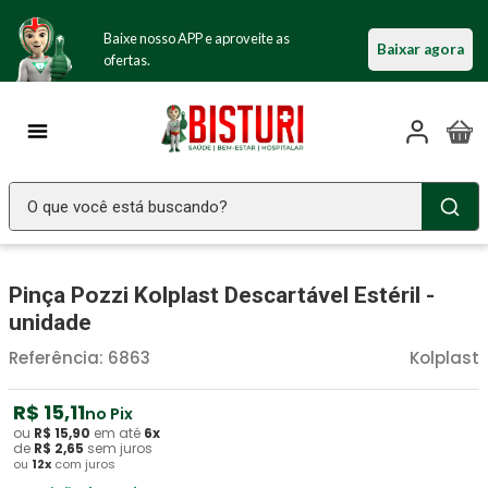
Baixe nosso APP e aproveite as
Baixar agora
ofertas.
O que você está buscando?
TERMOS MAIS BUSCADOS
Pinça Pozzi Kolplast Descartável Estéril -
Seringa Insulina
1
º
unidade
Fralda Geriatrica
2
º
Referência
:
6863
Kolplast
Luva Latex
3
º
Littmann
R$
15
4
º
,
11
no Pix
ou
R$
15
,
90
em até
6
x
Estetoscopio Littmann
5
º
de
R$
2
,
65
sem juros
ou
12
x
com juros
Aparelho Pressão
6
º