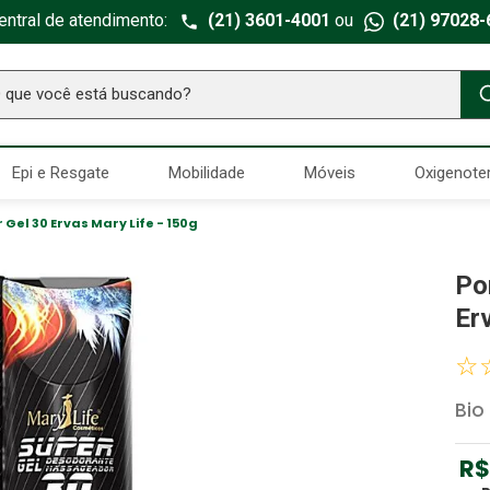
entral de atendimento:
(21) 3601-4001
ou
(21) 97028-
ue você está buscando?
TERMOS MAIS BUSCADOS
Epi e Resgate
Mobilidade
Móveis
Oxigenote
Seringa Insulina
1
º
Fralda Geriatrica
2
º
l 30 Ervas Mary Life - 150g
Luva Latex
3
º
Po
Littmann
4
º
Er
Absorvente Geriatrico
5
º
☆
Estetoscopio Littmann
6
º
Bio 
Aparelho Pressão
7
º
Gaze Esteril
8
º
R$
Curativo
9
º