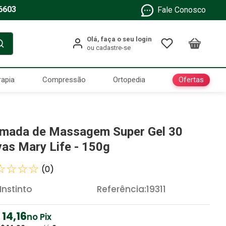
6603
Fale Conosco
Ofertas
rapia
Compressão
Ortopedia
mada de Massagem Super Gel 30
vas Mary Life - 150g
☆
☆
☆
☆
(
0
)
Instinto
Referência
:
19311
14
,
16
no Pix