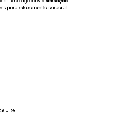
ovocar uma agradável
sensação
ens para relaxamento corporal.
elulite