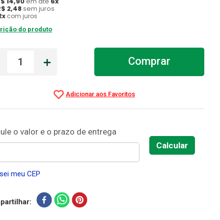
R$
14
,
90
em até
6
x
R$
2
,
48
sem juros
2
x
com juros
rição do produto
－
＋
Comprar
sei meu CEP
artilhar