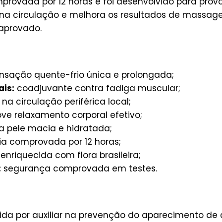
mprovada por 12 horas e foi desenvolvido para pr
a na circulação e melhora os resultados de massag
aprovado.
nsação quente-frio única e prolongada;
ais:
coadjuvante contra fadiga muscular;
 na circulação periférica local;
e relaxamento corporal efetivo;
pele macia e hidratada;
ia comprovada por 12 horas;
enriquecida com flora brasileira;
:
segurança comprovada em testes.
da por auxiliar na prevenção do aparecimento de c