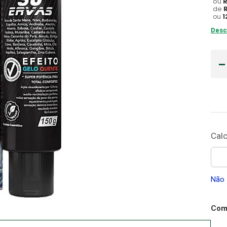
ou
de
Gaze
ou
1
10
º
Desc
Não 
Comp