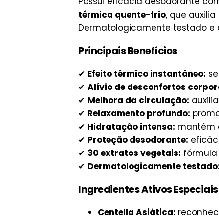
Possui eficácia desodorante co
térmica quente-frio
, que auxili
Dermatologicamente testado e 
Principais Benefícios
✔
Efeito térmico instantâneo:
se
✔
Alívio de desconfortos corpor
✔
Melhora da circulação:
auxilia
✔
Relaxamento profundo:
promov
✔
Hidratação intensa:
mantém a 
✔
Proteção desodorante:
eficác
✔
30 extratos vegetais:
fórmula 
✔
Dermatologicamente testado
Ingredientes Ativos Especiais
Centella Asiática:
reconheci