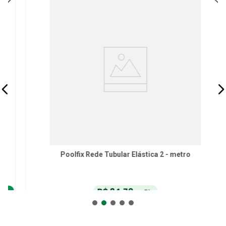
Poolfix Rede Tubular Elástica 2 - metro
R$
24
,
70
no Pix
ou
R$
26
,
00
em até
6
x
de
R$
4
,
33
sem juros
ou
12
x
com juros