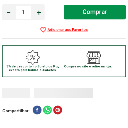
Aparelho Pressão
7
º
－
＋
Comprar
Gaze Esteril
8
º
Curativo
9
º
Gaze
10
º
5% de desconto no Boleto ou Pix,
Compre no site e retire na loja.
exceto para fraldas e diabetes.
Compartilhar