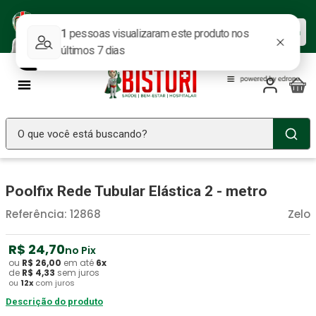
Baixe nosso APP e aproveite as
Baixar agora
ofertas.
O que você está buscando?
TERMOS MAIS BUSCADOS
Poolfix Rede Tubular Elástica 2 - metro
Seringa Insulina
1
º
Referência
:
12868
Zelo
Fralda Geriatrica
2
º
Luva Latex
3
º
R$
24
,
70
no Pix
ou
R$
26
,
00
Littmann
em até
6
x
4
º
de
R$
4
,
33
sem juros
ou
12
x
com juros
Absorvente Geriatrico
5
º
Descrição do produto
Estetoscopio Littmann
6
º