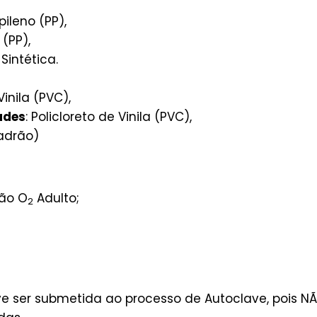
opileno (PP),
 (PP),
 Sintética.
Vinila (PVC),
ades
: Policloreto de Vinila (PVC),
adrão)
ção O
Adulto;
2
 ser submetida ao processo de Autoclave, pois N