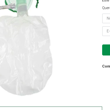
Este
Gaze
Quer
10
º
Comp