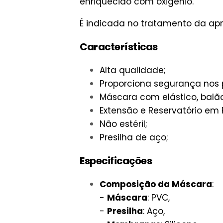
enriquecido com oxigênio.
É indicada no tratamento da apnei
Características
Alta qualidade;
Proporciona segurança nos
Máscara com elástico, balã
Extensão e Reservatório em 
Não estéril;
Presilha de aço;
Especificações
Composição da Máscara
:
-
Máscara
: PVC,
-
Presilha
: Aço,