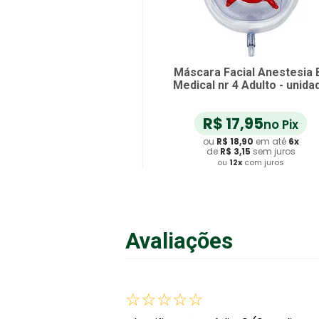
Máscara Facial Anestesia 
Medical nr 4 Adulto - unida
R$
17
,
95
no Pix
ou
R$
18
,
90
em até
6
x
de
R$
3
,
15
sem juros
ou
12
x
com juros
Adicionar ao Carrinho
Avaliações
☆
☆
☆
☆
☆