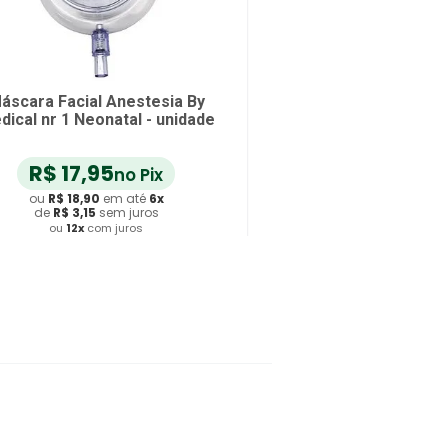
áscara Facial Anestesia By
dical nr 1 Neonatal - unidade
R$
17
,
95
no Pix
ou
R$
18
,
90
em até
6
x
de
R$
3
,
15
sem juros
ou
12
x
com juros
Adicionar ao Carrinho