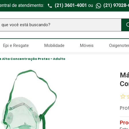
entral de atendimento:
(21) 3601-4001
ou
(21) 97028-
ue você está buscando?
TERMOS MAIS BUSCADOS
Epi e Resgate
Mobilidade
Móveis
Oxigenote
Seringa Insulina
1
º
Fralda Geriatrica
2
º
 Alta Concentração Protec - Adulto
Luva Latex
3
º
Má
Estetoscopio Littmann
4
º
Co
Littmann
5
º
☆
Absorvente Geriatrico
6
º
Pro
Gaze Esteril
7
º
Aparelho Pressão
8
º
Cadeira Banho
9
º