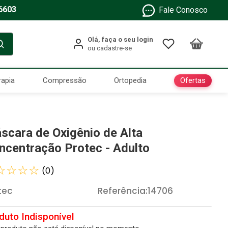
6603
Fale Conosco
Ofertas
rapia
Compressão
Ortopedia
scara de Oxigênio de Alta
ncentração Protec - Adulto
☆
☆
☆
☆
(
0
)
tec
Referência
:
14706