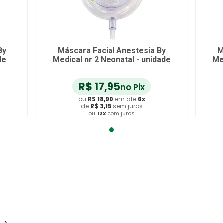
By
Máscara Facial Anestesia By
M
de
Medical nr 2 Neonatal - unidade
Me
R$
17
,
95
no Pix
ou
R$
18
,
90
em até
6
x
de
R$
3
,
15
sem juros
ou
12
x
com juros
Adicionar ao Carrinho