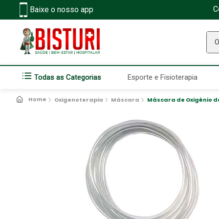
C
Baixe o nosso app
O q
Todas as Categorias
Esporte e Fisioterapia
Oxigenoterapia
Máscara
Máscara de Oxigênio de