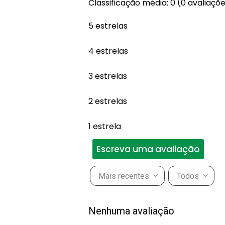
Classificação média: 0
(0 avaliaçõ
5 estrelas
4 estrelas
3 estrelas
2 estrelas
1 estrela
Escreva uma avaliação
Mais recentes
Todos
Adicionar avaliação
Nenhuma avaliação
Título