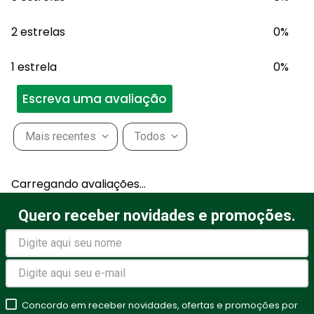
2 estrelas
0%
1 estrela
0%
Escreva uma avaliação
Mais recentes
Todos
Adicionar avaliação
Carregando avaliações…
Título
Quero receber novidades e promoções.
Avalie o produto de 1 a 5
estrelas
Concordo em receber novidades, ofertas e promoções por
★
★
★
★
★