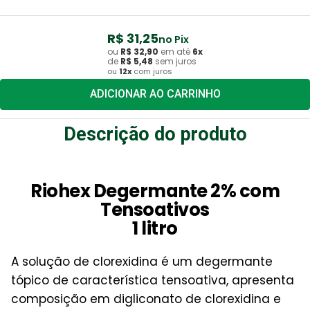
R$
31
,
25
no Pix
ou
R$
32
,
90
em até
6
x
de
R$
5
,
48
sem juros
ou
12
x
com juros
ADICIONAR AO CARRINHO
Descrição do produto
Riohex Degermante 2% com
Tensoativos
1 litro
A solução de clorexidina é um degermante
tópico de característica tensoativa, apresenta
composição em digliconato de clorexidina e