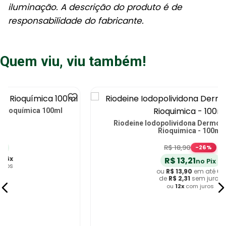
iluminação. A descrição do produto é de
responsabilidade do fabricante.
Quem viu, viu também!
Riodeine Iodopolividona Dermo Suave Tópico
Rioquimica - 100ml
R$
18
,
90
-
26
%
R$
13
,
21
no Pix
ou
R$
13
,
90
em até
6
x
de
R$
2
,
31
sem juros
ou
12
x
com juros