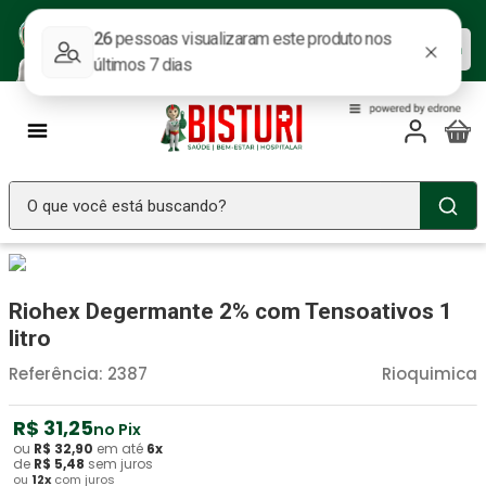
Baixe nosso APP e aproveite as
Baixar agora
ofertas.
O que você está buscando?
TERMOS MAIS BUSCADOS
Seringa Insulina
1
º
Riohex Degermante 2% com Tensoativos 1
Fralda Geriatrica
2
º
litro
Luva Latex
3
º
Referência
:
2387
Rioquimica
Estetoscopio Littmann
4
º
R$
31
,
25
no Pix
Aparelho Pressão
5
º
ou
R$
32
,
90
em até
6
x
de
R$
5
,
48
sem juros
ou
12
x
com juros
Littmann
6
º