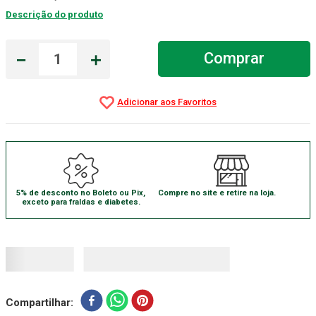
Descrição do produto
Absorvente Geriatrico
7
º
Gaze Esteril
8
º
－
＋
Comprar
Cadeira Banho
9
º
Gaze
10
º
5% de desconto no Boleto ou Pix,
Compre no site e retire na loja.
exceto para fraldas e diabetes.
Compartilhar