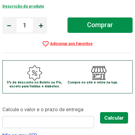
Descrição do produto
Absorvente Geriatrico
7
º
Gaze Esteril
8
º
－
＋
Comprar
Cadeira Banho
9
º
Gaze
10
º
5% de desconto no Boleto ou Pix,
Compre no site e retire na loja.
exceto para fraldas e diabetes.