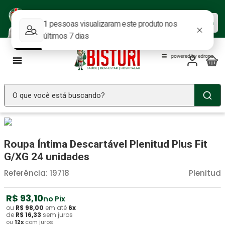
Baixe nosso APP e aproveite as
Baixar agora
ofertas.
O que você está buscando?
TERMOS MAIS BUSCADOS
Seringa Insulina
1
º
Roupa Íntima Descartável Plenitud Plus Fit
Fralda Geriatrica
2
º
G/XG 24 unidades
Luva Latex
3
º
Referência
:
19718
Plenitud
Estetoscopio Littmann
4
º
R$
93
,
10
no Pix
Aparelho Pressão
5
º
ou
R$
98
,
00
em até
6
x
de
R$
16
,
33
sem juros
ou
12
x
com juros
Littmann
6
º