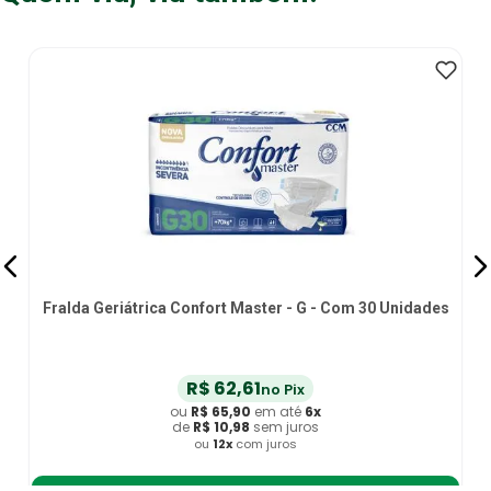
Fralda Geriátrica Confort Master - G - Com 30 Unidades
R$
62
,
61
no Pix
ou
R$
65
,
90
em até
6
x
de
R$
10
,
98
sem juros
ou
12
x
com juros