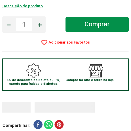
Descrição do produto
Absorvente Geriatrico
7
º
Gaze Esteril
8
º
－
＋
Comprar
Gaze
9
º
Cadeira Banho
10
º
5% de desconto no Boleto ou Pix,
Compre no site e retire na loja.
exceto para fraldas e diabetes.
Compartilhar