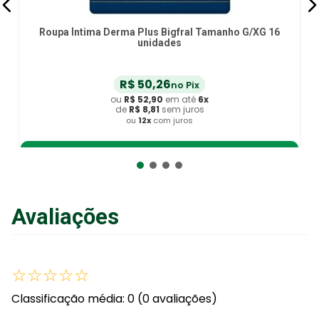
Roupa Íntima Derma Plus Bigfral Tamanho G/XG 16
unidades
R$
50
,
26
no Pix
ou
R$
52
,
90
em até
6
x
de
R$
8
,
81
sem juros
ou
12
x
com juros
Adicionar ao Carrinho
Avaliações
☆
☆
☆
☆
☆
Classificação média: 0
(0 avaliações)