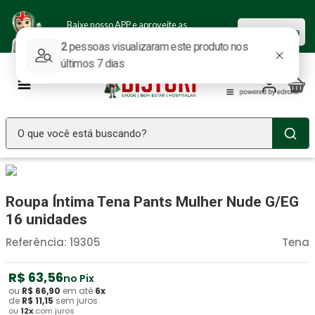
Baixe nosso APP e aproveite as
Baixar agora
ofertas.
O que você está buscando?
TERMOS MAIS BUSCADOS
Seringa Insulina
1
º
Roupa Íntima Tena Pants Mulher Nude G/EG
Fralda Geriatrica
2
º
16 unidades
Luva Latex
3
º
Referência
:
19305
Tena
Littmann
4
º
R$
63
,
56
no Pix
Estetoscopio Littmann
5
º
ou
R$
66
,
90
em até
6
x
de
R$
11
,
15
sem juros
ou
12
x
com juros
Aparelho Pressão
6
º