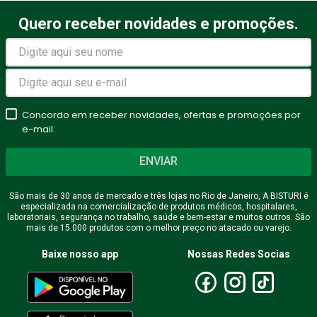
Quero receber novidades e promoções.
Avalie o produto de 1 a 5
estrelas
★
★
★
★
★
Seu nome
Concordo em receber novidades, ofertas e promoções por
e-mail.
ENVIAR
Endereço de email
São mais de 30 anos de mercado e três lojas no Rio de Janeiro, A BISTURI é
especializada na comercialização de produtos médicos, hospitalares,
laboratoriais, segurança no trabalho, saúde e bem-estar e muitos outros. São
mais de 15.000 produtos com o melhor preço no atacado ou varejo.
Escreva uma avaliação
Baixe nosso app
Nossas Redes Socias