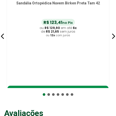
Sandália Ortopédica Nuvem Birken Preta Tam 42
R$
123
,
41
no Pix
ou
R$
129
,
90
em até
6
x
de
R$
21
,
65
sem juros
ou
12
x
com juros
Adicionar ao Carrinho
Avaliações