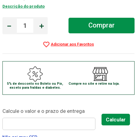
Descrição do produto
Aparelho Pressão
7
º
Gaze Esteril
8
º
－
＋
Comprar
Curativo
9
º
Gaze
10
º
5% de desconto no Boleto ou Pix,
Compre no site e retire na loja.
exceto para fraldas e diabetes.