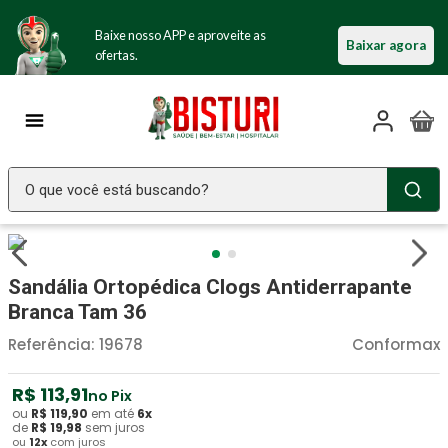
Baixe nosso APP e aproveite as
Baixar agora
ofertas.
O que você está buscando?
TERMOS MAIS BUSCADOS
Seringa Insulina
1
º
Sandália Ortopédica Clogs Antiderrapante
Fralda Geriatrica
2
º
Branca Tam 36
Luva Latex
3
º
Referência
:
19678
Conformax
Littmann
4
º
R$
113
,
91
no Pix
Absorvente Geriatrico
5
º
ou
R$
119
,
90
em até
6
x
de
R$
19
,
98
sem juros
ou
12
x
com juros
Estetoscopio Littmann
6
º