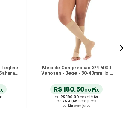
 Legline
Meia de Compressão 3/4 6000
Sahara -
Venosan - Bege - 30-40mmHg -
Pé Aberto - Tamanho XG
R$
180
,
50
ix
no Pix
x
ou
R$
190
,
00
em até
6
x
s
de
R$
31
,
66
sem juros
ou
12
x
com juros
ho
Adicionar ao Carrinho