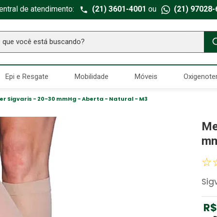
entral de atendimento:
(21) 3601-4001
ou
(21) 97028-
ue você está buscando?
TERMOS MAIS BUSCADOS
Epi e Resgate
Mobilidade
Móveis
Oxigenote
Seringa Insulina
1
º
Fralda Geriatrica
2
º
eer Sigvaris - 20-30 mmHg - Aberta - Natural - M3
Luva Latex
3
º
Me
Estetoscopio Littmann
4
º
mm
Littmann
5
º
☆
Absorvente Geriatrico
6
º
Sig
Gaze Esteril
7
º
Aparelho Pressão
8
º
R$
Cadeira Banho
9
º