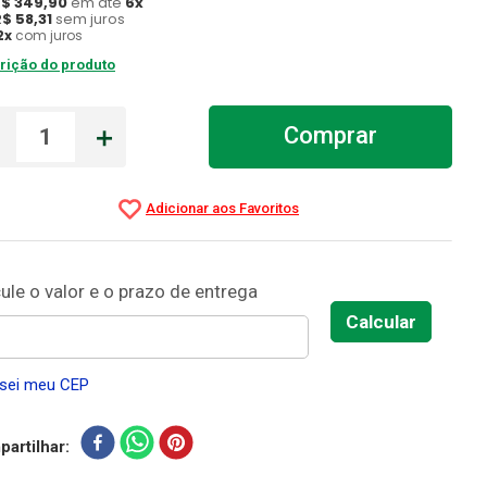
R$
349
,
90
em até
6
x
R$
58
,
31
sem juros
2
x
com juros
rição do produto
－
＋
Comprar
sei meu CEP
artilhar