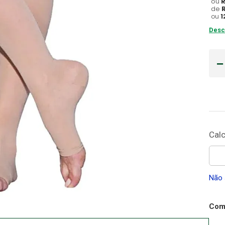
ou
de
Gaze
ou
1
10
º
Desc
Não 
Comp