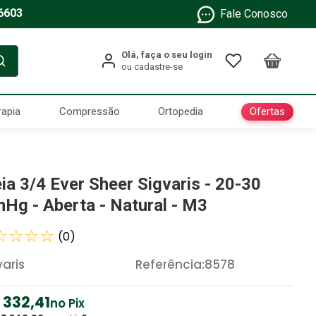
6603
Fale Conosco
Ofertas
rapia
Compressão
Ortopedia
ia 3/4 Ever Sheer Sigvaris - 20-30
Hg - Aberta - Natural - M3
☆
☆
☆
☆
(
0
)
varis
Referência
:
8578
332
,
41
no Pix