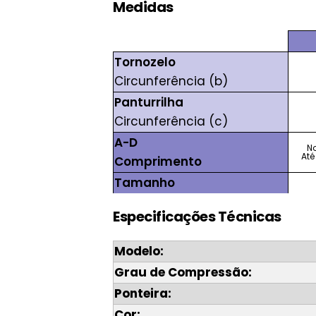
Medidas
Tornozelo
Circunferência (b)
Panturrilha
Circunferência (c)
A-D
N
Até
Comprimento
Tamanho
Especificações Técnicas
Modelo:
Grau de Compressão:
Ponteira:
Cor: