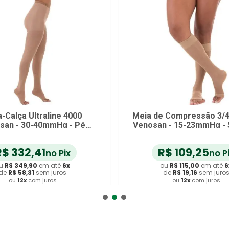
-Calça Ultraline 4000
Meia de Compressão 3/4
san - 30-40mmHg - Pé
Venosan - 15-23mmHg - 
to - Bege - Tamanho P
Aberta - P
R$
332
,
41
R$
109
,
25
no Pix
no P
u
R$
349
,
90
em até
6
x
ou
R$
115
,
00
em até
6
de
R$
58
,
31
sem juros
de
R$
19
,
16
sem juro
ou
12
x
com juros
ou
12
x
com juros
dicionar ao Carrinho
Adicionar ao Carrin