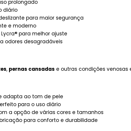
 uso prolongado
 diário
deslizante para maior segurança
ante e moderno
 Lycra® para melhor ajuste
ra odores desagradáveis
zes
,
pernas cansadas
e outras condições venosas e 
se adapta ao tom de pele
rfeito para o uso diário
 com a opção de várias cores e tamanhos
ricação para conforto e durabilidade