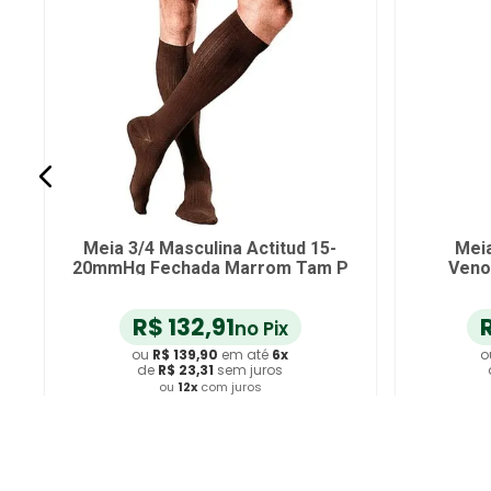
Meia 3/4 Masculina Actitud 15-
Meia
20mmHg Fechada Marrom Tam P
Veno
Aber
R$
132
,
91
no Pix
ou
R$
139
,
90
em até
6
x
o
de
R$
23
,
31
sem juros
ou
12
x
com juros
Adicionar ao Carrinho
A