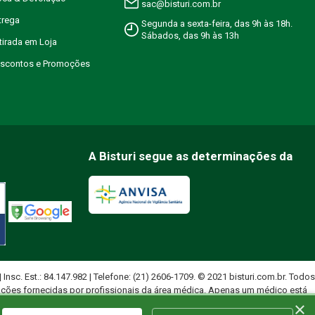
sac@bisturi.com.br
trega
Segunda a sexta-feira, das 9h às 18h.
Sábados, das 9h às 13h
etirada em Loja
Descontos e Promoções
A Bisturi segue as determinações da
 | Insc. Est.: 84.147.982 | Telefone: (21) 2606-1709. © 2021 bisturi.com.br. Todos
ações fornecidas por profissionais da área médica. Apenas um médico está
×
uados.