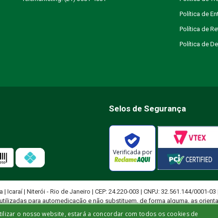
Política de En
Política de R
Política de 
Selos de Segurança
Verificada por
ja | Icaraí | Niterói - Rio de Janeiro | CEP: 24.220-003 | CNPJ: 32.561.144/0001-03
utilizadas para automedicação e não substituem, de forma alguma, as orient
ficado para diagnosticar problemas de saúde e prescrever tratamentos adeq
tilizar o nosso website, estará a concordar com todos os cookies de