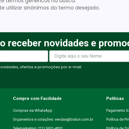
lize termos genéricos na busca.
te utilizar sinônimos do termo desejado.
Gaze
10
º
o receber novidades e promo
vidades, ofertas e promoções por e-mail.
Compre com Facilidade
Políticas
Compras via WhatsApp
Pagamento S
Orçamentos e cotações: vendas@bisturi.com.br
Política de Pr
Telemarketing: (21) 3601-4001
Política de T