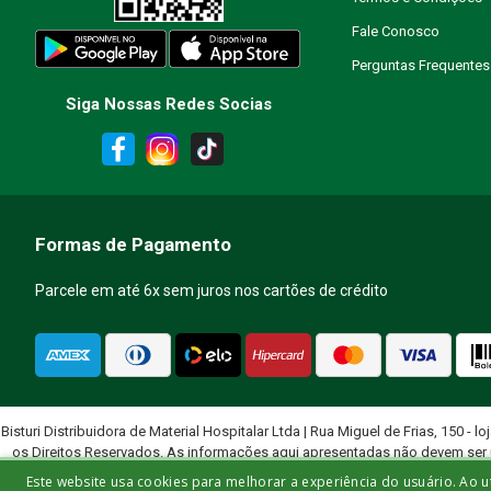
Fale Conosco
Perguntas Frequentes
Siga Nossas Redes Socias
Formas de Pagamento
Parcele em até 6x sem juros nos cartões de crédito
Bisturi Distribuidora de Material Hospitalar Ltda | Rua Miguel de Frias, 150 - lo
os Direitos Reservados. As informações aqui apresentadas não devem ser 
quali
Este website usa cookies para melhorar a experiência do usuário. Ao u