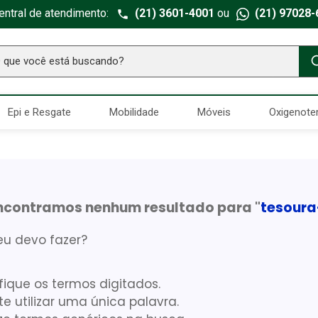
entral de atendimento:
(21) 3601-4001
ou
(21) 97028-
ue você está buscando?
TERMOS MAIS BUSCADOS
Epi e Resgate
Mobilidade
Móveis
Oxigenote
Seringa Insulina
1
º
Fralda Geriatrica
2
º
Luva Latex
3
º
Littmann
4
º
ncontramos nenhum resultado para "
tesour
Absorvente Geriatrico
5
º
eu devo fazer?
Estetoscopio Littmann
6
º
Aparelho Pressão
7
º
ifique os termos digitados.
Gaze Esteril
8
º
te utilizar uma única palavra.
Curativo
9
º