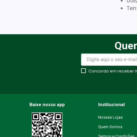
Uti
Ten
Quer
Concordo em receber no
Baixe nosso app
Institucional
Nossas Lojas
Quem Somos
Termos e Condições