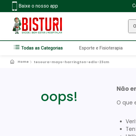
C
Baixe o nosso app
O q
Todas as Categorias
Esporte e Fisioterapia
tesoura-mayo-harrington-edlo-23cm
Não e
oops!
O que 
Ver
Ten