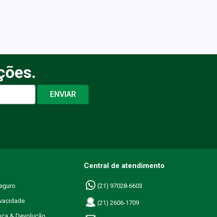
ções.
ENVIAR
Central de atendimento
eguro
(21) 97028-6603
ivacidade
(21) 2606-1709
roca & Devolução