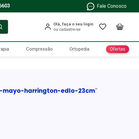
6603
Fale Conosco
Ofertas
rapia
Compressão
Ortopedia
a-mayo-harrington-edlo-23cm
"