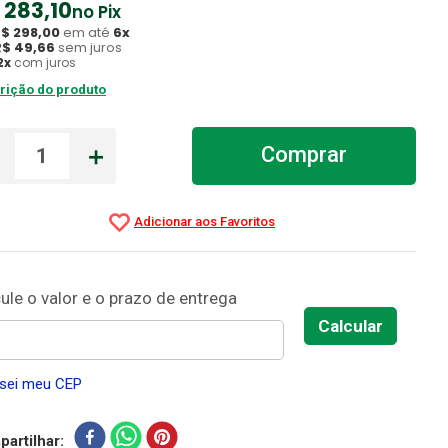
283
,
10
no Pix
R$
298
,
00
em até
6
x
R$
49
,
66
sem juros
2
x
com juros
rição do produto
－
＋
Comprar
sei meu CEP
artilhar