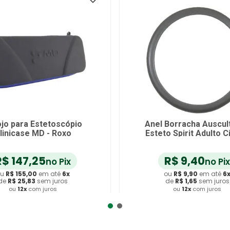
Classic II -
Esteto Premium Rappaport Vinho
o com Inox
13R
R$
65
,
00
%
-
15
%
R$
52
,
25
 Pix
no Pix
té
6
x
ou
R$
55
,
00
em até
6
x
uros
de
R$
9
,
16
sem juros
s
ou
12
x
com juros
rinho
Adicionar ao Carrinho