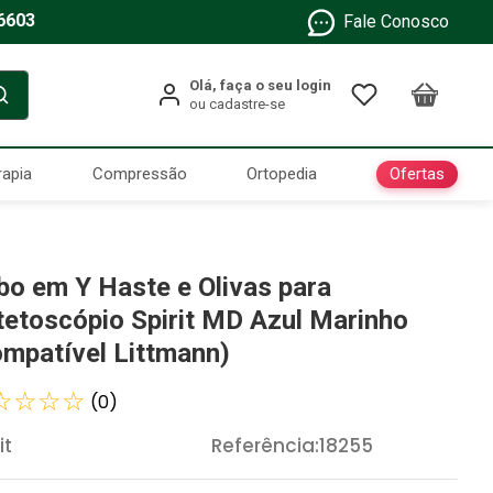
6603
Fale Conosco
Ofertas
rapia
Compressão
Ortopedia
bo em Y Haste e Olivas para
tetoscópio Spirit MD Azul Marinho
ompatível Littmann)
☆
☆
☆
☆
(
0
)
it
Referência
:
18255