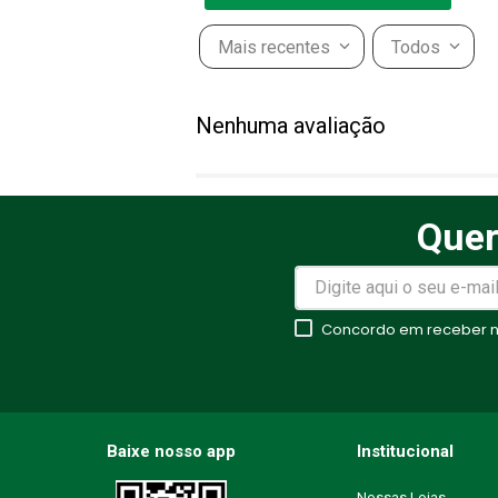
Mais recentes
Todos
Adicionar avaliação
Nenhuma avaliação
Título
Quer
Avalie o produto de 1 a 5 estr
★
★
★
★
★
Concordo em receber no
Seu nome
Endereço de email
Baixe nosso app
Institucional
Nossas Lojas