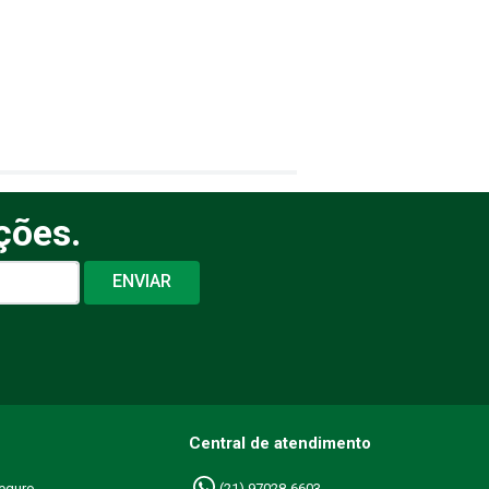
ções.
ENVIAR
Central de atendimento
eguro
(21) 97028-6603