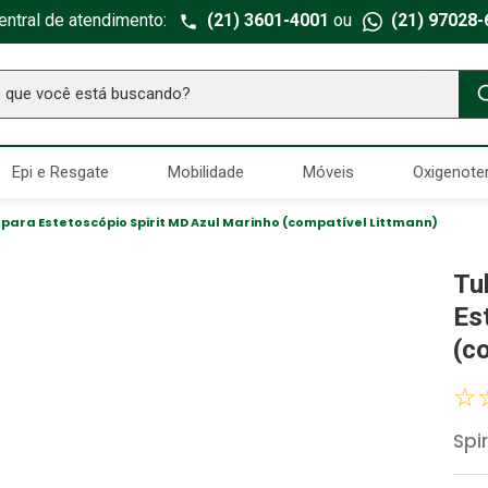
entral de atendimento:
(21) 3601-4001
ou
(21) 97028-
ue você está buscando?
TERMOS MAIS BUSCADOS
Epi e Resgate
Mobilidade
Móveis
Oxigenote
Seringa Insulina
1
º
Fralda Geriatrica
2
º
 para Estetoscópio Spirit MD Azul Marinho (compatível Littmann)
Luva Latex
3
º
Tu
Estetoscopio Littmann
4
º
Es
Aparelho Pressão
5
º
(c
Littmann
6
º
☆
Absorvente Geriatrico
7
º
Spir
Gaze Esteril
8
º
Cadeira Banho
9
º