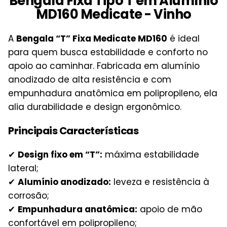
Bengala Fixa Tipo T em Alumínio
MD160 Medicate - Vinho
A
Bengala “T” Fixa Medicate MD160
é ideal
para quem busca estabilidade e conforto no
apoio ao caminhar. Fabricada em alumínio
anodizado de alta resistência e com
empunhadura anatômica em polipropileno, ela
alia durabilidade e design ergonômico.
Principais Características
✔
Design fixo em “T”:
máxima estabilidade
lateral;
✔
Alumínio anodizado:
leveza e resistência à
corrosão;
✔
Empunhadura anatômica:
apoio de mão
confortável em polipropileno;