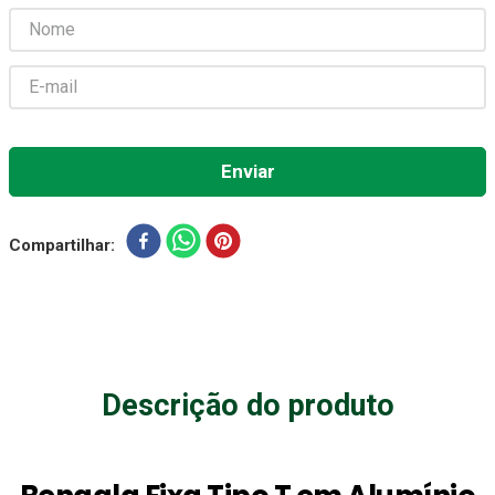
Gaze Esteril
7
º
Aparelho Pressão
8
º
Cadeira Banho
9
º
Gaze
10
º
Compartilhar
Descrição do produto