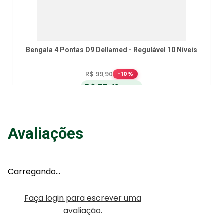
Bengala 4 Pontas D9 Dellamed - Regulável 10 Níveis
R$
99
,
90
-
10
%
R$
85
,
41
no Pix
ou
R$
89
,
90
em até
6
x
de
R$
14
,
98
sem juros
ou
12
x
com juros
Avaliações
Adicionar ao Carrinho
Carregando…
Faça login para escrever uma
avaliação.