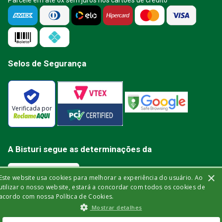
Parcele em até 6x sem juros nos cartões de crédito
Selos de Segurança
Verificada por
A Bisturi segue as determinações da
×
Este website usa cookies para melhorar a experiência do usuário. Ao
utilizar o nosso website, estará a concordar com todos os cookies de
acordo com nossa Política de Cookies.
Bisturi Distribuidora de Material Hospitalar Ltda | Rua Miguel de Frias, 150 -
Mostrar detalhes
loja | Icaraí | Niterói - Rio de Janeiro | CEP: 24.220-003 | CNPJ: 32.561.144/0001-
03 | Insc. Est.: 84.147.982 | Telefone: (21) 2606-1709. © 2021 bisturi.com.br.