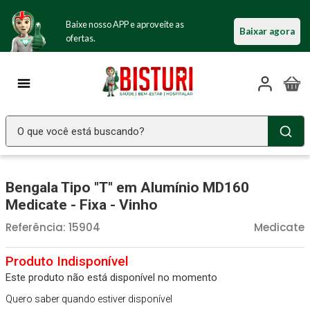
Baixe nosso APP e aproveite as
Baixar agora
ofertas.
O que você está buscando?
TERMOS MAIS BUSCADOS
Bengala Tipo "T" em Alumínio MD160
Seringa Insulina
1
º
Medicate - Fixa - Vinho
Fralda Geriatrica
2
º
Referência
:
15904
Medicate
Luva Latex
3
º
Estetoscopio Littmann
4
º
Este produto não está disponível no momento
Littmann
5
º
Quero saber quando estiver disponível
Absorvente Geriatrico
6
º