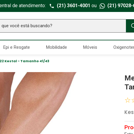
entral de atendimento:
(21) 3601-4001
ou
(21) 97028-
ue você está buscando?
TERMOS MAIS BUSCADOS
Epi e Resgate
Mobilidade
Móveis
Oxigenote
Seringa Insulina
1
º
Fralda Geriatrica
2
º
22 Kestal - Tamanho 41/43
Luva Latex
3
º
Me
Estetoscopio Littmann
4
º
Ta
Littmann
5
º
☆
Absorvente Geriatrico
6
º
Kes
Gaze Esteril
7
º
Aparelho Pressão
8
º
Cadeira Banho
9
º