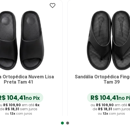
a Ortopédica Nuvem Lisa
Sandália Ortopédica Fing
Preta Tam 41
Tam 39
R$
104
,
41
R$
104
,
41
no Pix
no P
u
R$
109
,
90
em até
6
x
ou
R$
109
,
90
em até
de
R$
18
,
31
sem juros
de
R$
18
,
31
sem juro
ou
12
x
com juros
ou
12
x
com juros
dicionar ao Carrinho
Adicionar ao Carrin