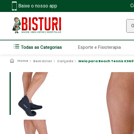
C
Baixe o nosso app
O q
Todas as Categorias
Esporte e Fisioterapia
Bem Estar
Calçado
Meia para Beach Tennis KSN0