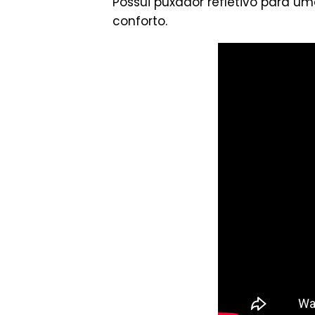
Possui puxador refletivo para u
conforto.