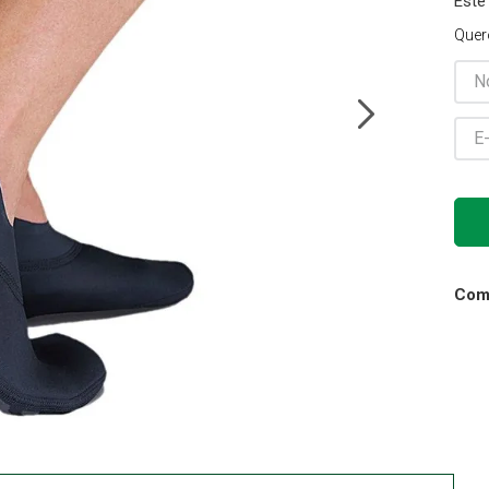
Este
Gaze
Quer
10
º
Comp