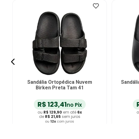
Sandália Ortopédica Nuvem
Sandáli
Birken Preta Tam 41
R$
123
,
41
no Pix
ou
R$
129
,
90
em até
6
x
o
de
R$
21
,
65
sem juros
ou
12
x
com juros
Adicionar ao Carrinho
A