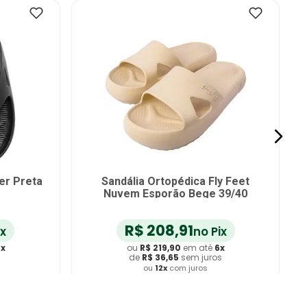
er Preta
Sandália Ortopédica Fly Feet
Nuvem Esporão Bege 39/40
R$
208
,
91
ix
no Pix
6
x
ou
R$
219
,
90
em até
6
x
s
de
R$
36
,
65
sem juros
ou
12
x
com juros
ho
Adicionar ao Carrinho