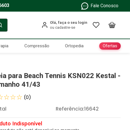
6603
Fale Conosco
Ofertas
rapia
Compressão
Ortopedia
ia para Beach Tennis KSN022 Kestal -
manho 41/43
☆
☆
☆
☆
(
0
)
tal
Referência
:
16642