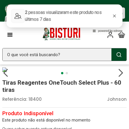
Baixe nosso APP e aproveite as
Baixar agora
ofertas.
O que você está buscando?
TERMOS MAIS BUSCADOS
Seringa Insulina
1
º
Tiras Reagentes OneTouch Select Plus - 60
Fralda Geriatrica
2
º
tiras
Luva Latex
3
º
Referência
:
18400
Johnson
Estetoscopio Littmann
4
º
Aparelho Pressão
5
º
Este produto não está disponível no momento
Littmann
6
º