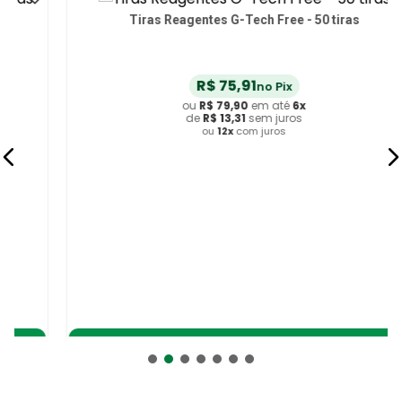
Tiras Reagentes G-Tech Free - 50 tiras
R$
75
,
91
no Pix
ou
R$
79
,
90
em até
6
x
de
R$
13
,
31
sem juros
ou
12
x
com juros
Adicionar ao Carrinho