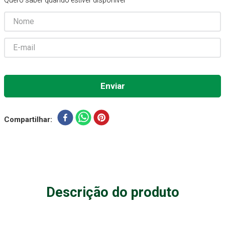
Quero saber quando estiver disponível
Absorvente Geriatrico
7
º
Gaze Esteril
8
º
Cadeira Banho
9
º
Gaze
10
º
Compartilhar
Descrição do produto