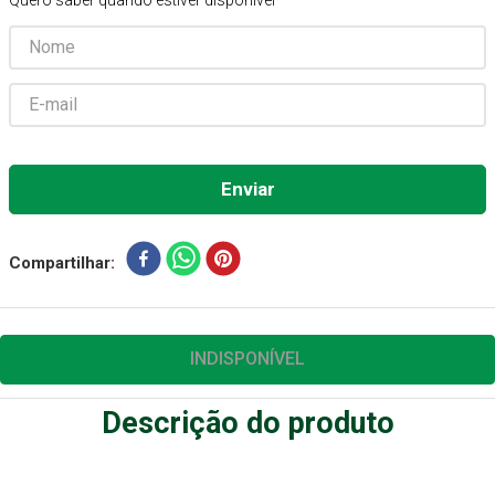
Quero saber quando estiver disponível
Gaze Esteril
7
º
Aparelho Pressão
8
º
Cadeira Banho
9
º
Gaze
10
º
Compartilhar
INDISPONÍVEL
Descrição do produto