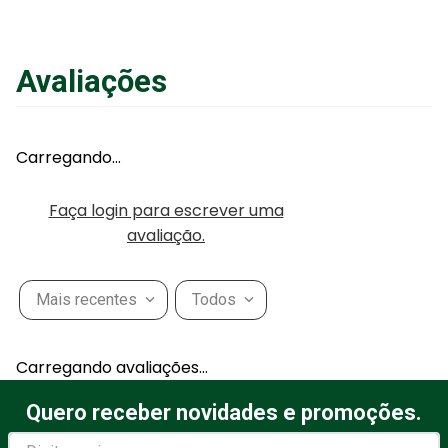
ou
R$
125
,
00
em até
6
x
de
R$
20
,
83
sem juros
ou
12
x
com juros
Avaliações
Adicionar ao Carrinho
Carregando…
Faça login para escrever uma
avaliação.
Mais recentes
Todos
Carregando avaliações…
Quero receber novidades e promoções.