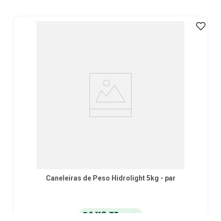
Caneleiras de Peso Hidrolight 5kg - par
R$
118
,
75
no Pix