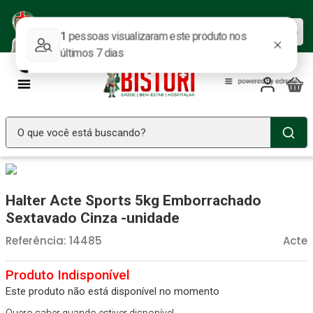
Baixe nosso APP e aproveite as
Baixar agora
ofertas.
O que você está buscando?
TERMOS MAIS BUSCADOS
Seringa Insulina
1
º
Halter Acte Sports 5kg Emborrachado
Fralda Geriatrica
2
º
Sextavado Cinza -unidade
Luva Latex
3
º
Referência
:
14485
Acte
Estetoscopio Littmann
4
º
Littmann
5
º
Este produto não está disponível no momento
Absorvente Geriatrico
6
º