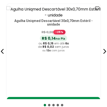
Agulha Uniqmed Descartável 30x0,70mm Estéril -
unidade
R$
0
,
20
-
25
%
R$
0
,
14
no Pix
ou
R$
0
,
15
em até
6
x
de
R$
0
,
02
sem juros
ou
12
x
com juros
Adicionar ao Carrinho