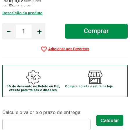
de
R$
0
,
02
sem juros
ou
12
x
com juros
Gaze Esteril
7
º
Descrição do produto
Aparelho Pressão
8
º
Cadeira Banho
－
＋
9
º
Comprar
Gaze
10
º
5% de desconto no Boleto ou Pix,
Compre no site e retire na loja.
exceto para fraldas e diabetes.