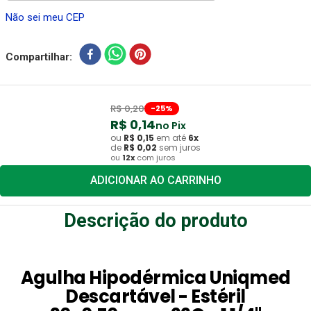
Não sei meu CEP
Compartilhar
R$
0
,
20
-
25
%
R$
0
,
14
no Pix
ou
R$
0
,
15
em até
6
x
de
R$
0
,
02
sem juros
ou
12
x
com juros
ADICIONAR AO CARRINHO
Descrição do produto
Agulha Hipodérmica Uniqmed
Descartável - Estéril