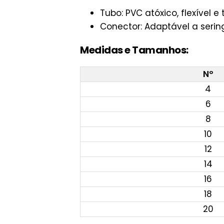
Tubo: PVC atóxico, flexível e
Conector: Adaptável a seri
Medidas e Tamanhos:
Nº
4
6
8
10
12
14
16
18
20