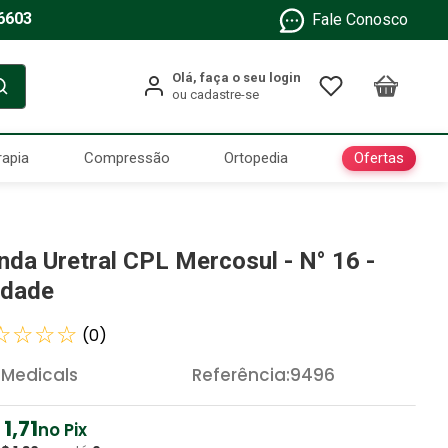
6603
Fale Conosco
Ofertas
rapia
Compressão
Ortopedia
nda Uretral CPL Mercosul - N° 16 -
idade
☆
☆
☆
☆
(
0
)
 Medicals
Referência
:
9496
1
,
71
no Pix