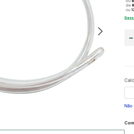
ou
de
Gaze
ou
1
10
º
Desc
Não 
Comp