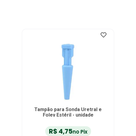
Tampão para Sonda Uretral e
Foley Estéril - unidade
R$
4
,
75
no Pix