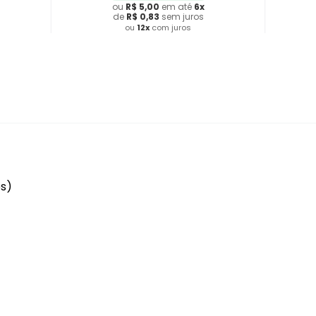
ou
R$
5
,
00
em até
6
x
de
R$
0
,
83
sem juros
ou
12
x
com juros
Adicionar ao Carrinho
es)