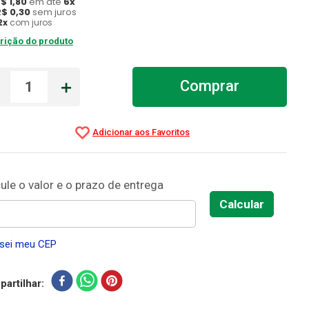
R$
1
,
80
em até
6
x
R$
0
,
30
sem juros
2
x
com juros
rição do produto
－
＋
Comprar
sei meu CEP
artilhar