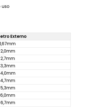
e uso
etro Externo
1,67mm
2,0mm
2,7mm
3,3mm
4,0mm
4,7mm
5,3mm
6,0mm
6,7mm