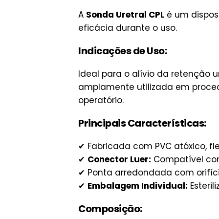
A
Sonda Uretral CPL
é um disposi
eficácia durante o uso.
Indicações de Uso:
Ideal para o alívio da retenção
amplamente utilizada em proced
operatório.
Principais Características:
✔ Fabricada com PVC atóxico, fle
✔
Conector Luer:
Compatível com 
✔ Ponta arredondada com orifíc
✔
Embalagem Individual:
Esteri
Composição: