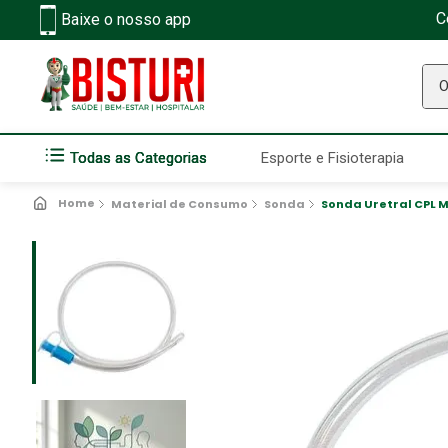
C
Baixe o nosso app
O q
Todas as Categorias
Esporte e Fisioterapia
Material de Consumo
Sonda
Sonda Uretral CPL M