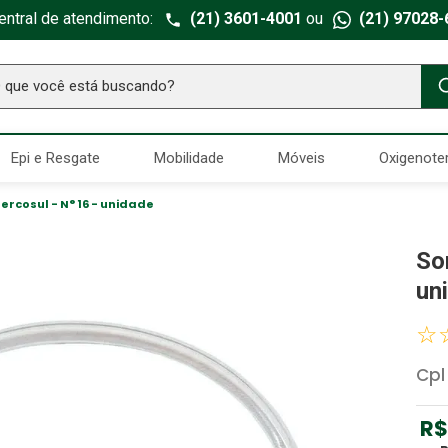
entral de atendimento:
(21) 3601-4001
ou
(21) 97028-
ue você está buscando?
TERMOS MAIS BUSCADOS
Epi e Resgate
Mobilidade
Móveis
Oxigenote
Seringa Insulina
1
º
Fralda Geriatrica
2
º
ercosul - N° 16 - unidade
Luva Latex
3
º
So
Estetoscopio Littmann
4
º
un
Aparelho Pressão
5
º
☆
Littmann
6
º
Cpl
Absorvente Geriatrico
7
º
Gaze Esteril
8
º
R$
Cadeira Banho
9
º