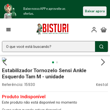
Baixe nosso APP e aproveite as
Baixar agora
ofertas.
O que você está buscando?
TERMOS MAIS BUSCADOS
Seringa Insulina
1
º
Estabilizador Tornozelo Sensi Ankle
Fralda Geriatrica
2
º
Esquerdo Tam M - unidade
Luva Latex
3
º
Referência
:
15930
Kestal
Littmann
4
º
Estetoscopio Littmann
5
º
Este produto não está disponível no momento
Aparelho Pressão
6
º