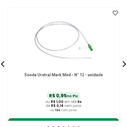
Sonda Uretral Mark Med - N° 12 - unidade
R$
0
,
95
no Pix
ou
R$
1
,
00
em até
6
x
de
R$
0
,
16
sem juros
ou
12
x
com juros
Adicionar ao Carrinho