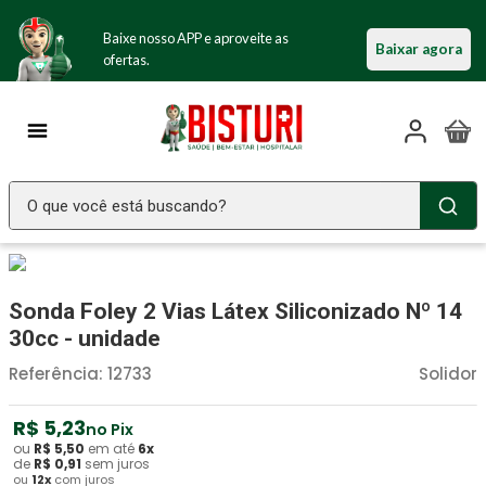
Baixe nosso APP e aproveite as
Baixar agora
ofertas.
O que você está buscando?
TERMOS MAIS BUSCADOS
Seringa Insulina
1
º
Sonda Foley 2 Vias Látex Siliconizado Nº 14
Fralda Geriatrica
2
º
30cc - unidade
Luva Latex
3
º
Referência
:
12733
Solidor
Littmann
4
º
R$
5
,
23
no Pix
Estetoscopio Littmann
5
º
ou
R$
5
,
50
em até
6
x
de
R$
0
,
91
sem juros
ou
12
x
com juros
Aparelho Pressão
6
º