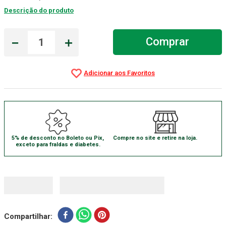
Descrição do produto
Absorvente Geriatrico
7
º
Gaze Esteril
8
º
－
＋
Comprar
Gaze
9
º
Cadeira Banho
10
º
5% de desconto no Boleto ou Pix,
Compre no site e retire na loja.
exceto para fraldas e diabetes.
Compartilhar