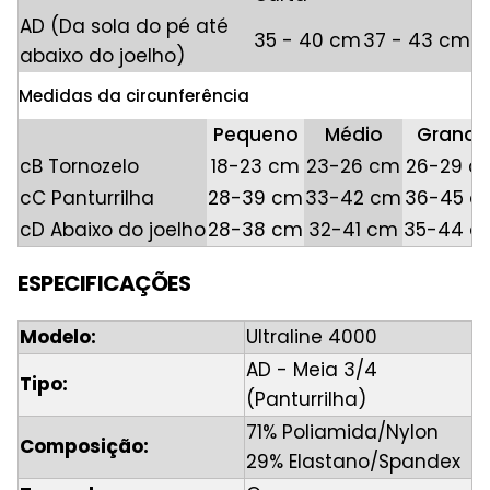
AD (Da sola do pé até
35 - 40 cm
37 - 43 cm
abaixo do joelho)
Medidas da circunferência
Pequeno
Médio
Grande
cB Tornozelo
18-23 cm
23-26 cm
26-29 c
cC Panturrilha
28-39 cm
33-42 cm
36-45 c
cD Abaixo do joelho
28-38 cm
32-41 cm
35-44 c
ESPECIFICAÇÕES
Modelo:
Ultraline 4000
AD - Meia 3/4
Tipo:
(Panturrilha)
71% Poliamida/Nylon
Composição:
29% Elastano/Spandex