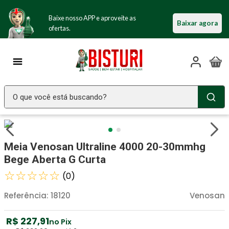
Baixe nosso APP e aproveite as
Baixar agora
ofertas.
O que você está buscando?
TERMOS MAIS BUSCADOS
Seringa Insulina
1
º
Meia Venosan Ultraline 4000 20-30mmhg
Fralda Geriatrica
2
º
Bege Aberta G Curta
Luva Latex
☆
☆
☆
☆
☆
3
º
(
0
)
Estetoscopio Littmann
4
º
Referência
:
18120
Venosan
Absorvente Geriatrico
5
º
R$
227
,
91
no Pix
Aparelho Pressão
6
º