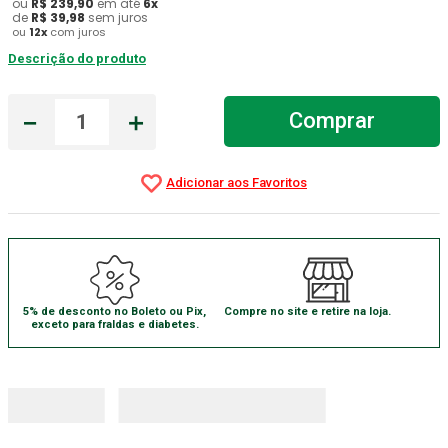
ou
R$
239
,
90
em até
6
x
de
R$
39
,
98
sem juros
Gaze Esteril
7
º
ou
12
x
com juros
Descrição do produto
Littmann
8
º
Cadeira Banho
9
º
－
＋
Comprar
Gaze
10
º
5% de desconto no Boleto ou Pix,
Compre no site e retire na loja.
exceto para fraldas e diabetes.