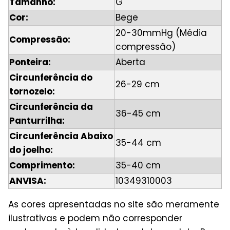
Tamanho:
G
Cor:
Bege
20-30mmHg (Média
Compressão:
compressão)
Ponteira:
Aberta
Circunferência do
26-29 cm
tornozelo:
Circunferência da
36-45 cm
Panturrilha:
Circunferência Abaixo
35-44 cm
do joelho:
Comprimento:
35-40 cm
ANVISA:
10349310003
As cores apresentadas no site são meramente
ilustrativas e podem não corresponder