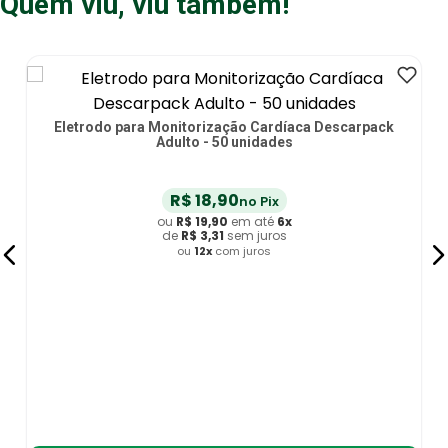
Quem viu, viu também!
pack
Eletrodo Auto Adesivo Biotrode 5x5cm - 04 unidades
R$
29
,
90
-
10
%
R$
25
,
55
no Pix
ou
R$
26
,
90
em até
6
x
de
R$
4
,
48
sem juros
ou
12
x
com juros