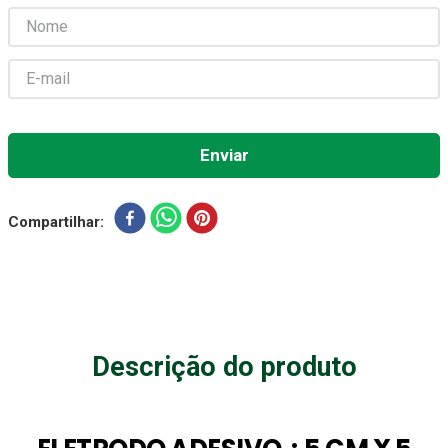
Absorvente Geriatrico
7
º
Gaze Esteril
8
º
Gaze
9
º
Cadeira Banho
10
º
Compartilhar
Descrição do produto