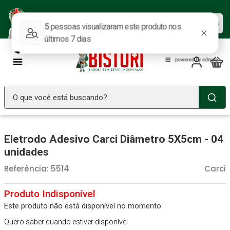
Baixe nosso APP e aproveite as
Baixar agora
ofertas.
O que você está buscando?
TERMOS MAIS BUSCADOS
Eletrodo Adesivo Carci Diâmetro 5X5cm - 04
Seringa Insulina
1
º
unidades
Fralda Geriatrica
2
º
Referência
:
5514
Carci
Luva Latex
3
º
Littmann
4
º
Este produto não está disponível no momento
Estetoscopio Littmann
5
º
Quero saber quando estiver disponível
Aparelho Pressão
6
º