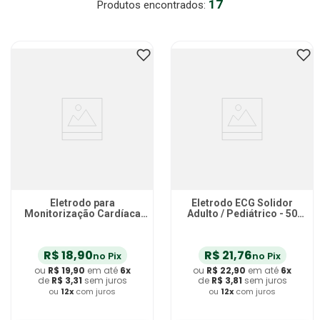
17
Absorvente Geriatrico
7
º
Gaze Esteril
8
º
Gaze
9
º
Cadeira Banho
10
º
Eletrodo para
Eletrodo ECG Solidor
Monitorização Cardíaca
Adulto / Pediátrico - 50
Descarpack Adulto - 50
unidades
unidades
R$
18
,
90
R$
21
,
76
no Pix
no Pix
ou
R$
19
,
90
em até
6
x
ou
R$
22
,
90
em até
6
x
de
R$
3
,
31
sem juros
de
R$
3
,
81
sem juros
ou
12
x
com juros
ou
12
x
com juros