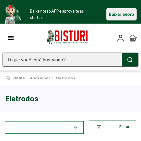
Baixe nosso APP e aproveite as
Baixar agora
ofertas.
O que você está buscando?
TERMOS MAIS BUSCADOS
Aparelhos
Eletrodos
Seringa Insulina
1
º
Fralda Geriatrica
2
º
Eletrodos
Luva Latex
3
º
Littmann
4
º
Filtrar
Estetoscopio Littmann
5
º
Aparelho Pressão
6
º