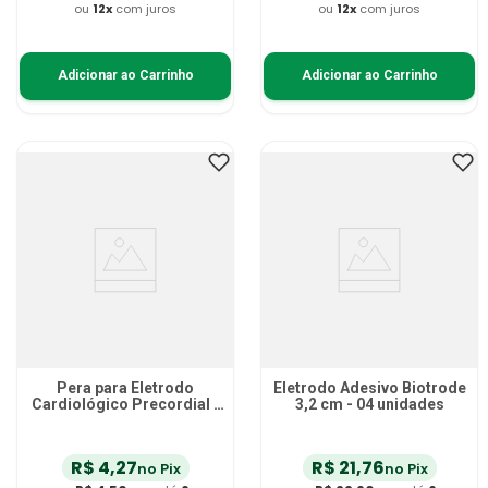
ou
12
x
com juros
ou
12
x
com juros
Adicionar ao Carrinho
Adicionar ao Carrinho
Pera para Eletrodo
Eletrodo Adesivo Biotrode
Cardiológico Precordial -
3,2 cm - 04 unidades
unidade
R$
4
,
27
R$
21
,
76
no Pix
no Pix