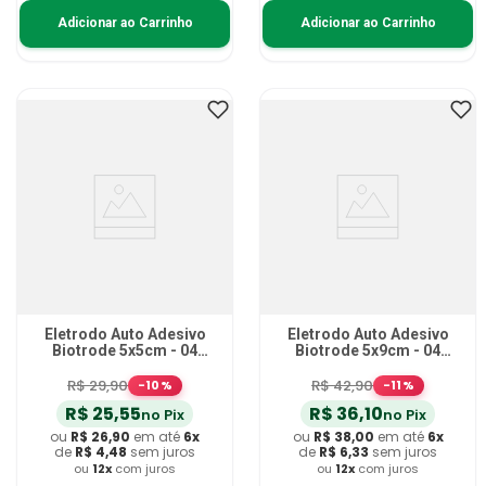
Adicionar ao Carrinho
Adicionar ao Carrinho
Eletrodo Auto Adesivo
Eletrodo Auto Adesivo
Biotrode 5x5cm - 04
Biotrode 5x9cm - 04
unidades
unidades
R$
29
,
90
R$
42
,
90
-
10
%
-
11
%
R$
25
,
55
R$
36
,
10
no Pix
no Pix
ou
R$
26
,
90
em até
6
x
ou
R$
38
,
00
em até
6
x
de
R$
4
,
48
sem juros
de
R$
6
,
33
sem juros
ou
12
x
com juros
ou
12
x
com juros