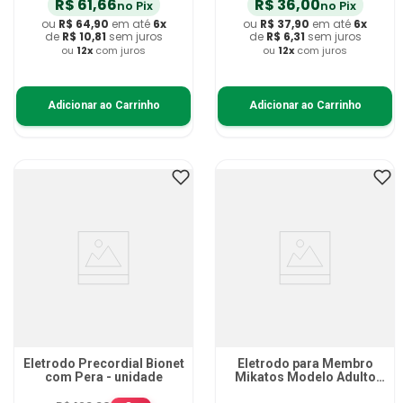
R$
61
,
66
R$
36
,
00
no Pix
no Pix
ou
R$
64
,
90
em até
6
x
ou
R$
37
,
90
em até
6
x
de
R$
10
,
81
sem juros
de
R$
6
,
31
sem juros
ou
12
x
com juros
ou
12
x
com juros
Adicionar ao Carrinho
Adicionar ao Carrinho
Eletrodo Precordial Bionet
Eletrodo para Membro
com Pera - unidade
Mikatos Modelo Adulto
com Parafuso - unidade