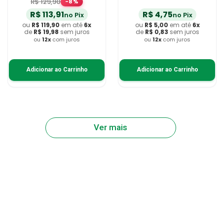
R$
129
,
90
-
8
%
R$
113
,
91
R$
4
,
75
no Pix
no Pix
ou
R$
119
,
90
em até
6
x
ou
R$
5
,
00
em até
6
x
de
R$
19
,
98
sem juros
de
R$
0
,
83
sem juros
ou
12
x
com juros
ou
12
x
com juros
Adicionar ao Carrinho
Adicionar ao Carrinho