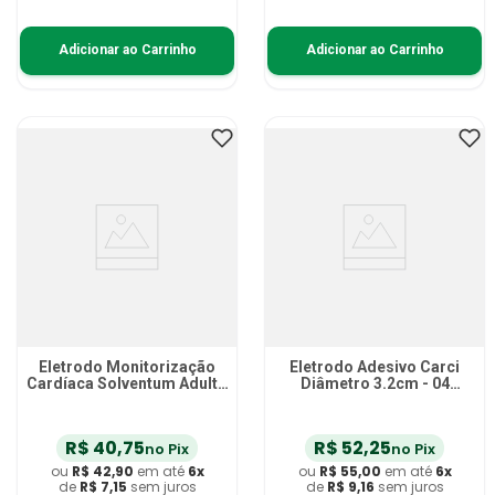
Adicionar ao Carrinho
Adicionar ao Carrinho
Eletrodo Monitorização
Eletrodo Adesivo Carci
Cardíaca Solventum Adulto
Diâmetro 3.2cm - 04
50 unidades
unidades
R$
40
,
75
R$
52
,
25
no Pix
no Pix
ou
R$
42
,
90
em até
6
x
ou
R$
55
,
00
em até
6
x
de
R$
7
,
15
sem juros
de
R$
9
,
16
sem juros