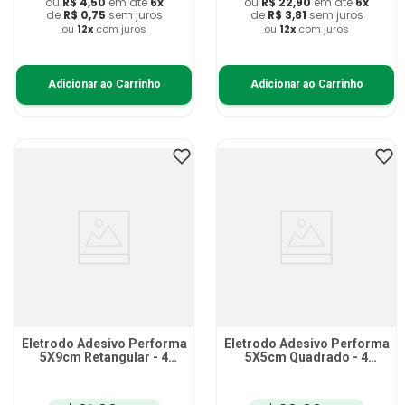
ou
R$
4
,
50
em até
6
x
ou
R$
22
,
90
em até
6
x
de
R$
0
,
75
sem juros
de
R$
3
,
81
sem juros
ou
12
x
com juros
ou
12
x
com juros
Adicionar ao Carrinho
Adicionar ao Carrinho
Eletrodo Adesivo Performa
Eletrodo Adesivo Performa
5X9cm Retangular - 4
5X5cm Quadrado - 4
unidades
unidades