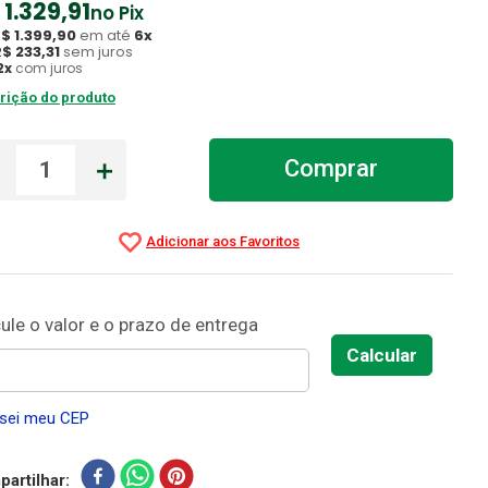
1
.
329
,
91
no Pix
R$
1
.
399
,
90
em até
6
x
R$
233
,
31
sem juros
2
x
com juros
rição do produto
－
＋
Comprar
sei meu CEP
artilhar