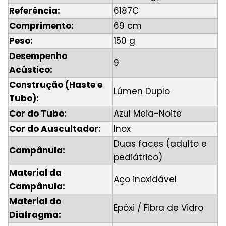
Referência:
6187C
Comprimento:
69 cm
Peso:
150 g
Desempenho
9
Acústico:
Construção (Haste e
Lúmen Duplo
Tubo):
Cor do Tubo:
Azul Meia-Noite
Cor do Auscultador:
Inox
Duas faces (adulto e
Campânula:
pediátrico)
Material da
Aço inoxidável
Campânula:
Material do
Epóxi / Fibra de Vidro
Diafragma: