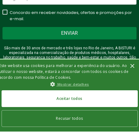
Seu nome
Concordo em receber novidades, ofertas e promoções por
e-mail.
ENVIAR
Endereço de email
São mais de 30 anos de mercado e três lojas no Rio de Janeiro, A BISTURI é
especializada na comercialização de produtos médicos, hospitalares,
laboratoriais, segurança no trabalho, saúde e bem-estar e muitos outros. São
mais de 15.000 produtos com o melhor preço no atacado ou varejo.
×
Este website usa cookies para melhorar a experiência do usuário. Ao
Escreva uma avaliação
utilizar o nosso website, estará a concordar com todos os cookies de
Baixe nosso app
Nossas Redes Socias
acordo com nossa Política de Cookies.
Mostrar detalhes
Aceitar todos
ENVIAR AVALIAÇÃO
Recusar todos
INDISPONÍVEL
Institucional