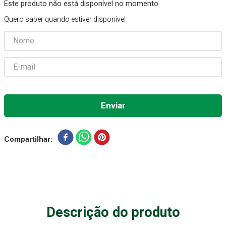
Este produto não está disponível no momento
Absorvente Geriatrico
7
º
Quero saber quando estiver disponível
Gaze Esteril
8
º
Cadeira Banho
9
º
Gaze
10
º
Compartilhar
Descrição do produto