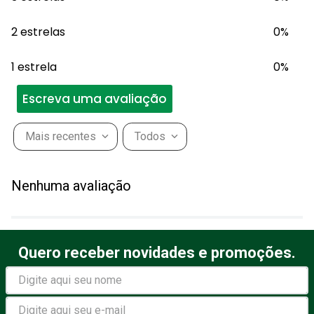
2 estrelas
0%
1 estrela
0%
Escreva uma avaliação
Mais recentes
Todos
Adicionar avaliação
Nenhuma avaliação
Título
Quero receber novidades e promoções.
Avalie o produto de 1 a 5
estrelas
★
★
★
★
★