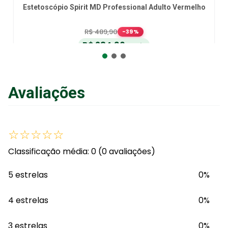
Estetoscópio Spirit MD Professional Adulto Vermelho
R$
489
,
90
-
39
%
R$
284
,
90
no Pix
ou
R$
299
,
90
em até
6
x
de
R$
49
,
98
sem juros
ou
12
x
com juros
Avaliações
Adicionar ao Carrinho
☆
☆
☆
☆
☆
Classificação média: 0
(0 avaliações)
5 estrelas
0%
4 estrelas
0%
3 estrelas
0%