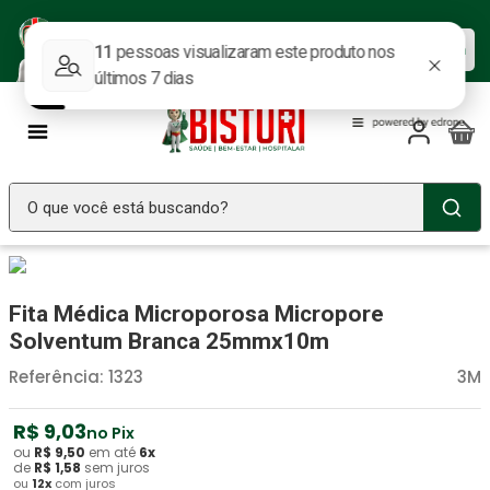
Baixe nosso APP e aproveite as
Baixar agora
ofertas.
O que você está buscando?
TERMOS MAIS BUSCADOS
Seringa Insulina
1
º
Fita Médica Microporosa Micropore
Fralda Geriatrica
2
º
Solventum Branca 25mmx10m
Luva Latex
3
º
Referência
:
1323
3M
Estetoscopio Littmann
4
º
R$
9
,
03
no Pix
Aparelho Pressão
5
º
ou
R$
9
,
50
em até
6
x
de
R$
1
,
58
sem juros
ou
12
x
com juros
Littmann
6
º