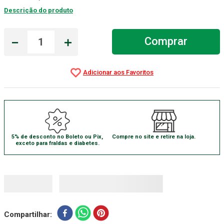
Descrição do produto
Absorvente Geriatrico
7
º
Gaze Esteril
8
º
－
＋
Comprar
Cadeira Banho
9
º
Gaze
10
º
5% de desconto no Boleto ou Pix,
Compre no site e retire na loja.
exceto para fraldas e diabetes.
Compartilhar