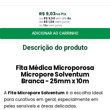
R$
9
,
03
no Pix
ou
R$
9
,
50
em até
6
x
de
R$
1
,
58
sem juros
ou
12
x
com juros
ADICIONAR AO CARRINHO
Descrição do produto
Fita Médica Microporosa
Micropore Solventum
Branca - 25mm x 10m
A
Fita Micropore Solventum
é a escolha ideal
para curativos em geral, especialmente em
peles sensíveis e áreas delicadas.