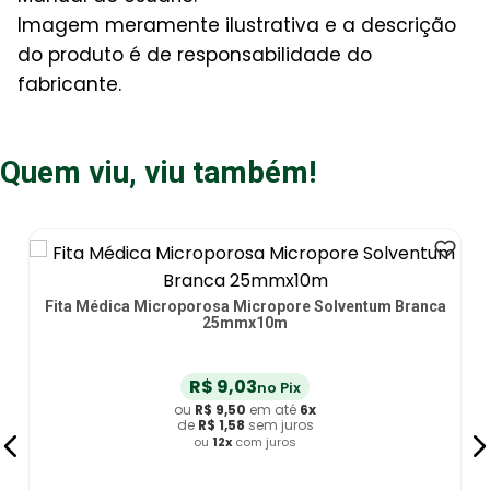
Imagem meramente ilustrativa e a descrição
do produto é de responsabilidade do
fabricante.
Quem viu, viu também!
Fita Médica Microporosa Micropore Solventum Branca
25mmx10m
R$
9
,
03
no Pix
ou
R$
9
,
50
em até
6
x
de
R$
1
,
58
sem juros
ou
12
x
com juros