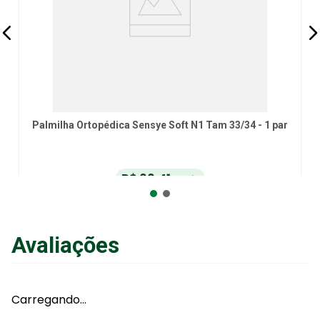
Palmilha Ortopédica Sensye Soft N1 Tam 33/34 - 1 par
R$
66
,
41
no Pix
ou
R$
69
,
90
em até
6
x
de
R$
11
,
65
sem juros
ou
12
x
com juros
Avaliações
Adicionar ao Carrinho
Carregando…