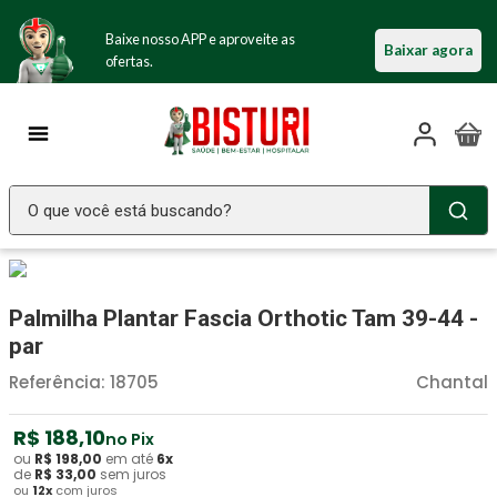
Baixe nosso APP e aproveite as
Baixar agora
ofertas.
O que você está buscando?
TERMOS MAIS BUSCADOS
Seringa Insulina
1
º
Palmilha Plantar Fascia Orthotic Tam 39-44 -
Fralda Geriatrica
2
º
par
Luva Latex
3
º
Referência
:
18705
Chantal
Littmann
4
º
R$
188
,
10
no Pix
Absorvente Geriatrico
5
º
ou
R$
198
,
00
em até
6
x
de
R$
33
,
00
sem juros
ou
12
x
com juros
Estetoscopio Littmann
6
º