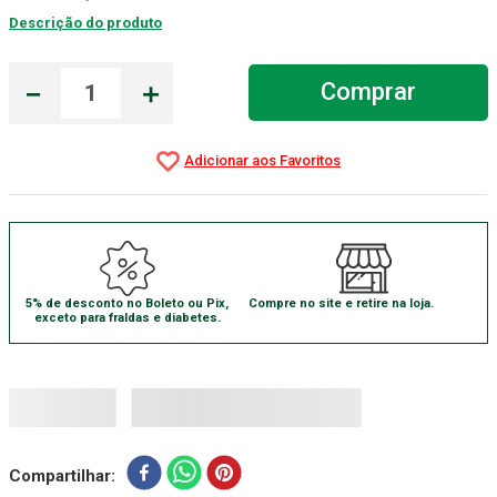
Descrição do produto
Aparelho Pressão
7
º
Gaze Esteril
8
º
－
＋
Comprar
Curativo
9
º
Gaze
10
º
5% de desconto no Boleto ou Pix,
Compre no site e retire na loja.
exceto para fraldas e diabetes.
Compartilhar