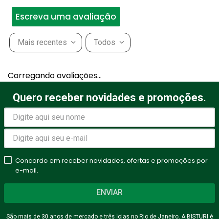
Escreva uma avaliação
Mais recentes
Todos
Adicionar avaliação
Carregando avaliações…
Título
Quero receber novidades e promoções.
Avalie o produto de 1 a 5
estrelas
Concordo em receber novidades, ofertas e promoções por
★
★
★
★
★
e-mail.
Seu nome
ENVIAR
São mais de 30 anos de mercado e três lojas no Rio de Janeiro, A BISTURI é