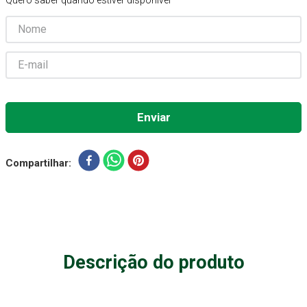
Quero saber quando estiver disponível
Absorvente Geriatrico
7
º
Gaze Esteril
8
º
Cadeira Banho
9
º
Gaze
10
º
Compartilhar
Descrição do produto