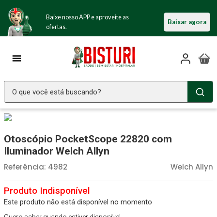
Baixe nosso APP e aproveite as
Baixar agora
ofertas.
O que você está buscando?
TERMOS MAIS BUSCADOS
Seringa Insulina
1
º
Otoscópio PocketScope 22820 com
Fralda Geriatrica
2
º
Iluminador Welch Allyn
Luva Latex
3
º
Referência
:
4982
Welch Allyn
Estetoscopio Littmann
4
º
Aparelho Pressão
5
º
Este produto não está disponível no momento
Littmann
6
º