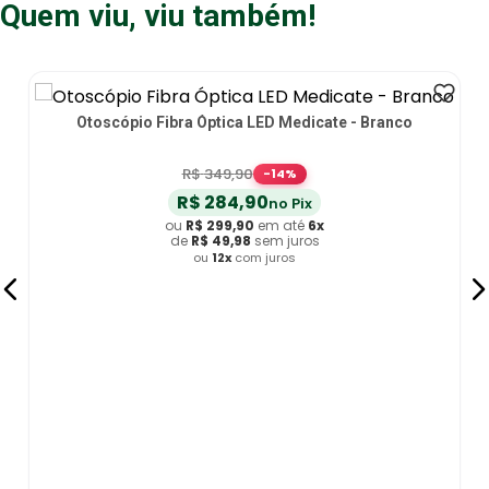
Quem viu, viu também!
Otoscópio Fibra Óptica LED Medicate - Branco
R$
349
,
90
-
14
%
R$
284
,
90
no Pix
ou
R$
299
,
90
em até
6
x
de
R$
49
,
98
sem juros
ou
12
x
com juros