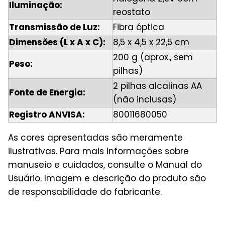
Iluminação:
reostato
Transmissão de Luz:
Fibra óptica
Dimensões (L x A x C):
8,5 x 4,5 x 22,5 cm
200 g (aprox., sem
Peso:
pilhas)
2 pilhas alcalinas AA
Fonte de Energia:
(não inclusas)
Registro ANVISA:
80011680050
As cores apresentadas são meramente
ilustrativas. Para mais informações sobre
manuseio e cuidados, consulte o Manual do
Usuário. Imagem e descrição do produto são
de responsabilidade do fabricante.