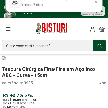
Baixe nosso APP e aproveite as
Baixar agora
ofertas.
O que você está buscando?
TERMOS MAIS BUSCADOS
Seringa Insulina
1
º
Tesoura Cirúrgica Fina/Fina em Aço Inox
Fralda Geriatrica
2
º
ABC - Curva - 15cm
Luva Latex
3
º
Referência
:
3935
Abc
Littmann
4
º
R$
42
,
75
no Pix
Estetoscopio Littmann
5
º
ou
R$
45
,
00
em até
6
x
de
R$
7
,
50
sem juros
ou
12
x
com juros
Aparelho Pressão
6
º