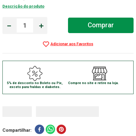
Descrição do produto
Absorvente Geriatrico
7
º
Gaze Esteril
8
º
－
＋
Comprar
Gaze
9
º
Cadeira Banho
10
º
5% de desconto no Boleto ou Pix,
Compre no site e retire na loja.
exceto para fraldas e diabetes.
Compartilhar