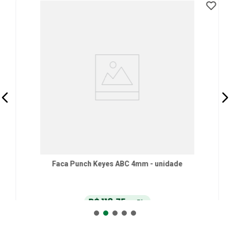
Faca Punch Keyes ABC 4mm - unidade
R$
118
,
75
no Pix
ou
R$
125
,
00
em até
6
x
de
R$
20
,
83
sem juros
ou
12
x
com juros