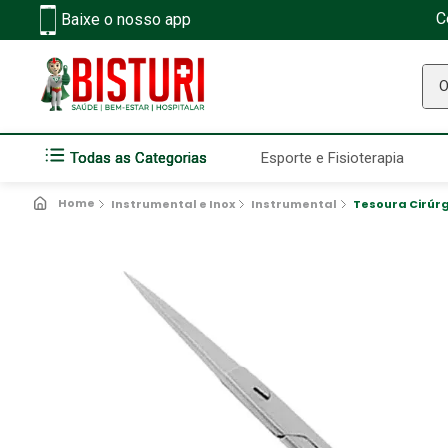
C
Baixe o nosso app
O q
Todas as Categorias
Esporte e Fisioterapia
Instrumental e Inox
Instrumental
Tesoura Cirúrg