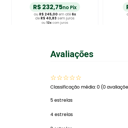
R$
232
,
75
no Pix
ou
R$
245
,
00
em até
6
x
de
R$
40
,
83
sem juros
ou
12
x
com juros
Adicionar ao Carrinho
A
Avaliações
☆
☆
☆
☆
☆
Classificação média: 0
(0 avaliaçõ
5 estrelas
4 estrelas