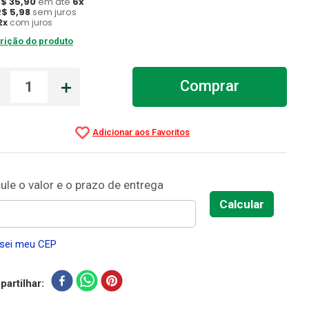
R$
35
,
90
em até
6
x
R$
5
,
98
sem juros
2
x
com juros
rição do produto
－
＋
Comprar
sei meu CEP
artilhar