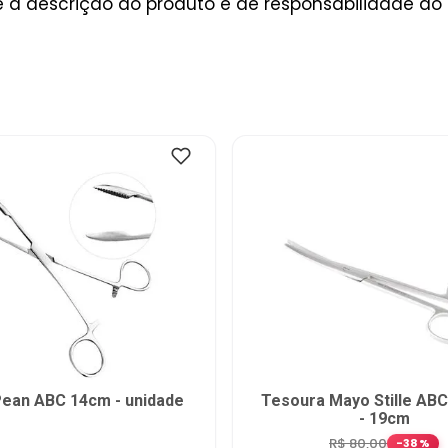
a descrição do produto é de responsabilidade do 
Pean ABC 14cm - unidade
Tesoura Mayo Stille ABC
- 19cm
R$
80
,
00
-
38
%