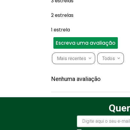
3 estrelas
2 estrelas
1 estrela
Escreva uma avaliação
Mais recentes
Todos
Adicionar avaliação
Nenhuma avaliação
Título
Quer
Avalie o produto de 1 a 5 estr
★
★
★
★
★