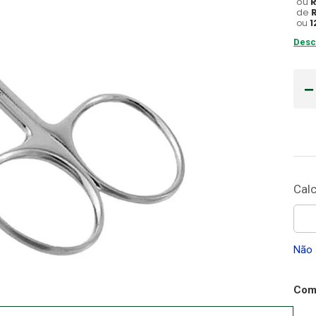
ou
de
Gaze
ou
1
10
º
Desc
Não 
Comp