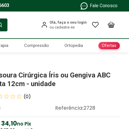
6603
Fale Conosco
Ofertas
rapia
Compressão
Ortopedia
soura Cirúrgica Íris ou Gengiva ABC
ta 12cm - unidade
☆
☆
☆
☆
(
0
)
c
Referência
:
2728
34
,
10
no Pix