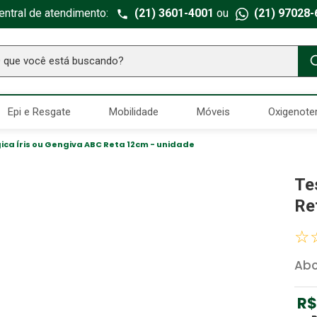
entral de atendimento:
(21) 3601-4001
ou
(21) 97028-
ue você está buscando?
TERMOS MAIS BUSCADOS
Epi e Resgate
Mobilidade
Móveis
Oxigenote
Seringa Insulina
1
º
Fralda Geriatrica
2
º
ica Íris ou Gengiva ABC Reta 12cm - unidade
Luva Latex
3
º
Te
Estetoscopio Littmann
4
º
Re
Littmann
5
º
☆
Absorvente Geriatrico
6
º
Ab
Gaze Esteril
7
º
Aparelho Pressão
8
º
R$
Cadeira Banho
9
º