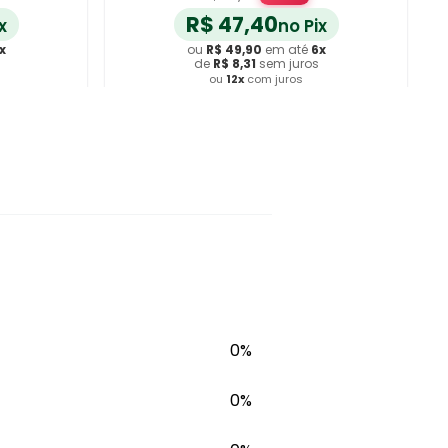
R$
47
,
40
x
no Pix
x
ou
R$
49
,
90
em até
6
x
de
R$
8
,
31
sem juros
ou
12
x
com juros
ho
Adicionar ao Carrinho
0%
0%