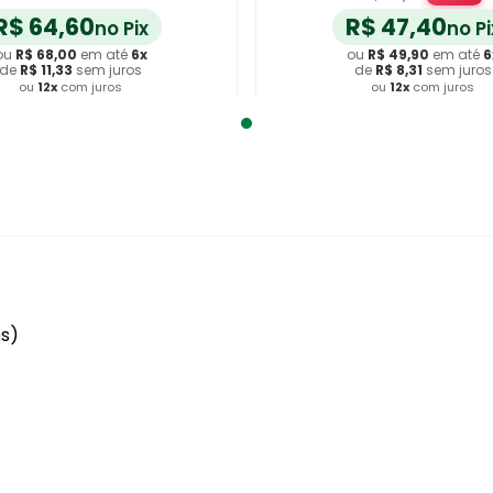
R$
64
,
60
R$
47
,
40
no Pix
no Pi
ou
R$
68
,
00
em até
6
x
ou
R$
49
,
90
em até
6
de
R$
11
,
33
sem juros
de
R$
8
,
31
sem juros
ou
12
x
com juros
ou
12
x
com juros
dicionar ao Carrinho
Adicionar ao Carrin
es)