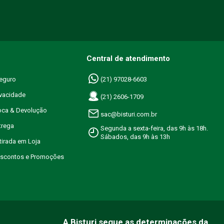
Central de atendimento
eguro
(21) 97028-6603
ivacidade
(21) 2606-1709
roca & Devolução
sac@bisturi.com.br
trega
Segunda a sexta-feira, das 9h às 18h.
Sábados, das 9h às 13h
etirada em Loja
Descontos e Promoções
A Bisturi segue as determinações da