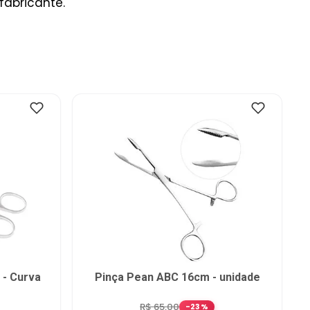
fabricante.
 - Curva
Pinça Pean ABC 16cm - unidade
R$
65
,
00
-
23
%