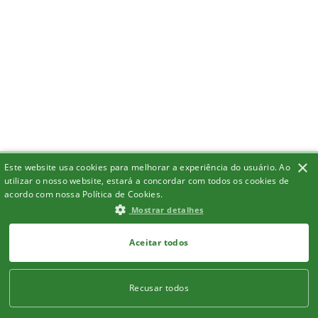
×
Este website usa cookies para melhorar a experiência do usuário. Ao
utilizar o nosso website, estará a concordar com todos os cookies de
acordo com nossa Política de Cookies.
Mostrar detalhes
Aceitar todos
Recusar todos