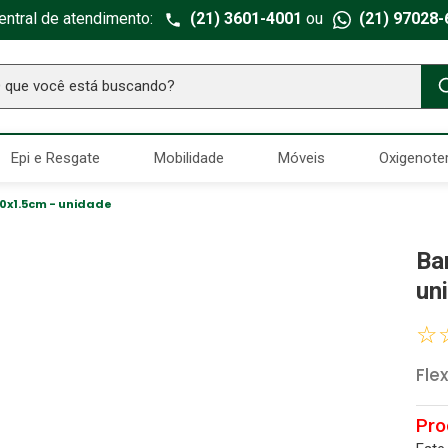
entral de atendimento:
(21) 3601-4001
ou
(21) 97028-
ue você está buscando?
TERMOS MAIS BUSCADOS
Epi e Resgate
Mobilidade
Móveis
Oxigenote
Seringa Insulina
1
º
Fralda Geriatrica
2
º
0x1.5cm - unidade
Luva Latex
3
º
Ba
Estetoscopio Littmann
4
º
un
Aparelho Pressão
5
º
☆
Littmann
6
º
Fle
Absorvente Geriatrico
7
º
Gaze Esteril
8
º
Cadeira Banho
9
º