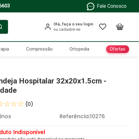
6603
Fale Conosco
Ofertas
rapia
Compressão
Ortopedia
ndeja Hospitalar 32x20x1.5cm -
idade
☆
☆
☆
☆
(
0
)
xinox
Referência
:
10276