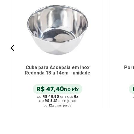
Cuba para Assepsia em Inox
Port
Redonda 13 a 14cm - unidade
R$
47
,
40
no Pix
ou
R$
49
,
90
em até
6
x
de
R$
8
,
31
sem juros
ou
12
x
com juros
Adicionar ao Carrinho
A