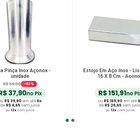
a Pinça Inox Açonox -
Estojo Em Aço Inox - Lis
unidade
16 X 8 Cm - Açon
R$
59
,
00
-
32
%
R$
37
,
90
R$
151
,
91
no Pix
no Pi
ou
R$
39
,
90
em até
6
x
ou
R$
159
,
90
em até
de
R$
6
,
65
sem juros
de
R$
26
,
65
sem juro
ou
12
x
com juros
ou
12
x
com juros
dicionar ao Carrinho
Adicionar ao Carrin