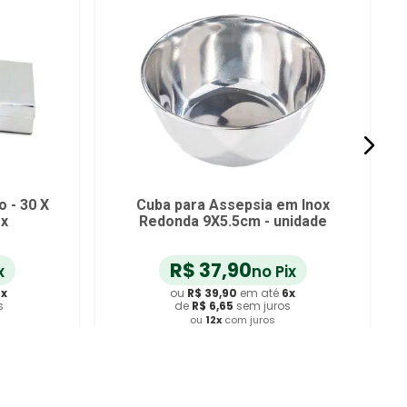
o - 30 X
Cuba para Assepsia em Inox
ox
Redonda 9X5.5cm - unidade
R$
37
,
90
x
no Pix
6
x
ou
R$
39
,
90
em até
6
x
s
de
R$
6
,
65
sem juros
ou
12
x
com juros
ho
Adicionar ao Carrinho