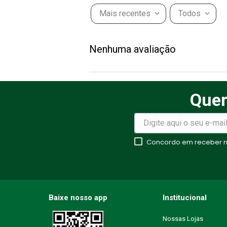
Mais recentes
Todos
Adicionar avaliação
Nenhuma avaliação
Título
Quer
Avalie o produto de 1 a 5 estr
★
★
★
★
★
Concordo em receber no
Seu nome
Endereço de email
Baixe nosso app
Institucional
Nossas Lojas