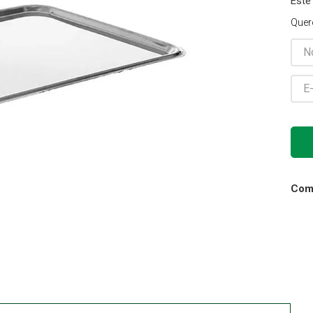
Este
Gaze
Quer
10
º
Comp