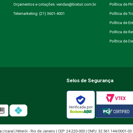
Orçamentos e cotações: vendas@bisturi.com.br
Política de Pr
Telemarketing: (21) 3601-4001
Política de T
Política de En
Política de R
Política de 
Selos de Segurança
Verificada por
ja | Icaraí | Niterói - Rio de Janeiro | CEP: 24.220-003 | CNPJ: 32.561.144/0001-03