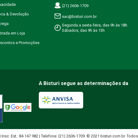
ivacidade
(21) 2606-1709
roca & Devolução
sac@bisturi.com.br
trega
Segunda a sexta-feira, das 9h às 18h.
Sábados, das 9h às 13h
etirada em Loja
Descontos e Promoções
A Bisturi segue as determinações da
 | Insc. Est.: 84.147.982 | Telefone: (21) 2606-1709. © 2021 bisturi.com.br. Todos