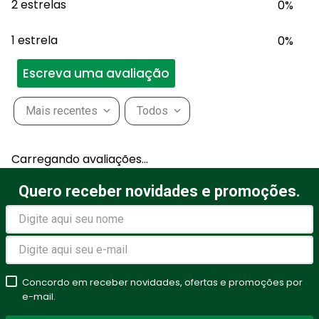
2 estrelas
0%
1 estrela
0%
Escreva uma avaliação
Mais recentes
Todos
Adicionar avaliação
Carregando avaliações…
Título
Quero receber novidades e promoções.
Avalie o produto de 1 a 5
estrelas
Concordo em receber novidades, ofertas e promoções por
★
★
★
★
★
e-mail.
Seu nome