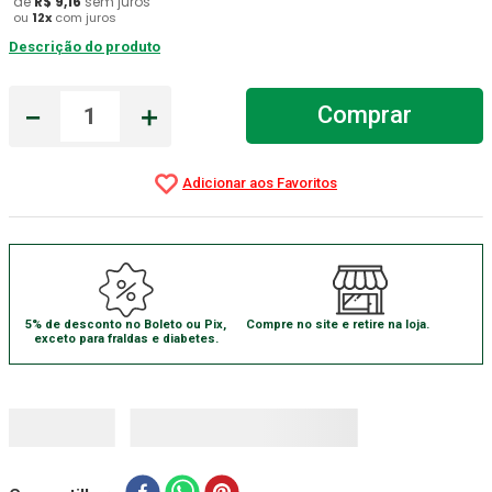
de
R$
9
,
16
sem juros
ou
12
x
com juros
Gaze Esteril
7
º
Descrição do produto
Aparelho Pressão
8
º
－
＋
Cadeira Banho
Comprar
9
º
Gaze
10
º
5% de desconto no Boleto ou Pix,
Compre no site e retire na loja.
exceto para fraldas e diabetes.