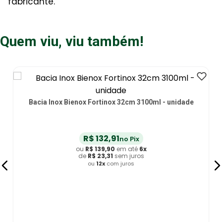
fabricante.
Quem viu, viu também!
Bacia Inox Bienox Fortinox 32cm 3100ml - unidade
R$
132
,
91
no Pix
ou
R$
139
,
90
em até
6
x
de
R$
23
,
31
sem juros
ou
12
x
com juros