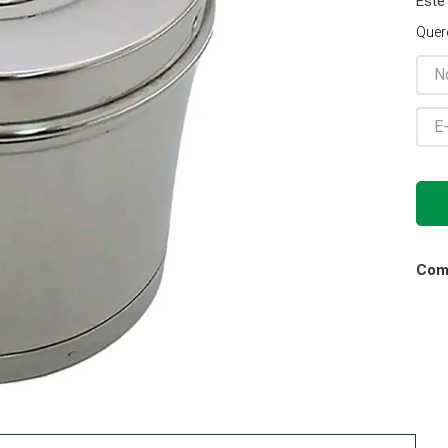
Este
Gaze
Quer
10
º
Comp