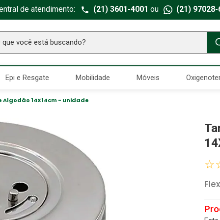
entral de atendimento:
(21) 3601-4001
ou
(21) 97028-
ue você está buscando?
TERMOS MAIS BUSCADOS
Epi e Resgate
Mobilidade
Móveis
Oxigenote
Seringa Insulina
1
º
Fralda Geriatrica
2
º
e Algodão 14X14cm - unidade
Luva Latex
3
º
Ta
Estetoscopio Littmann
4
º
14
Aparelho Pressão
5
º
☆
Littmann
6
º
Fle
Absorvente Geriatrico
7
º
Gaze Esteril
8
º
Cadeira Banho
9
º