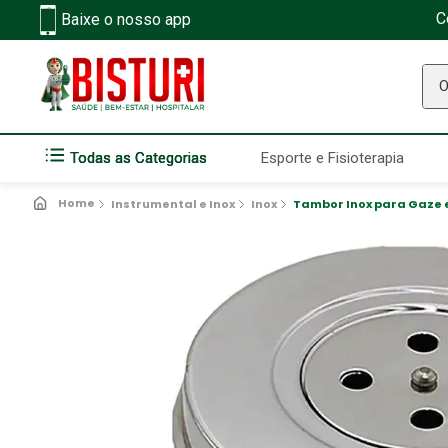
C
Baixe o nosso app
O q
Todas as Categorias
Esporte e Fisioterapia
Instrumental e Inox
Inox
Tambor Inox para Gaze 