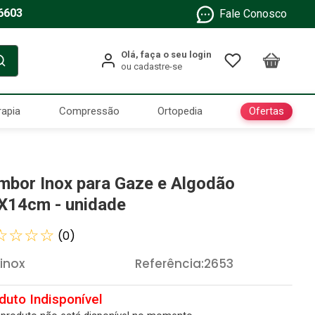
6603
Fale Conosco
Ofertas
rapia
Compressão
Ortopedia
mbor Inox para Gaze e Algodão
X14cm - unidade
☆
☆
☆
☆
(
0
)
xinox
Referência
:
2653