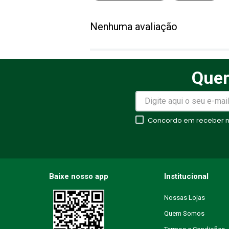
Adicionar avaliação
Nenhuma avaliação
Título
Quer
Avalie o produto de 1 a 5 estr
★
★
★
★
★
Concordo em receber no
Seu nome
Endereço de email
Baixe nosso app
Institucional
Nossas Lojas
Quem Somos
Escreva uma avaliação