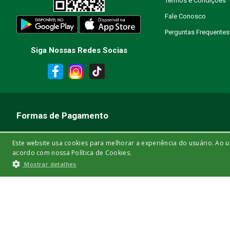
Termos e Condições
Fale Conosco
Perguntas Frequentes
Siga Nossas Redes Socias
ENVIAR AVALIAÇÃO
Formas de Pagamento
Parcele em até 6x sem juros nos cartões de crédito
Este website usa cookies para melhorar a experiência do usuário. Ao u
acordo com nossa Política de Cookies.
Mostrar detalhes
Os cookies estritamente necessários permitem a funcionalidade central do w
Bisturi Distribuidora de Material Hospitalar Ltda | Rua Miguel de Frias, 150 - lo
necessários.
os Direitos Reservados. As informações aqui apresentadas não devem ser 
Nome
Provider
/
Domínio
Validade
Descrição
quali