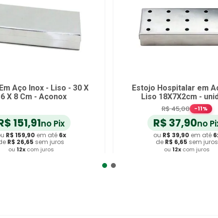
Em Aço Inox - Liso - 30 X
Estojo Hospitalar em A
6 X 8 Cm - Açonox
Liso 18X7X2cm - uni
R$
45
,
00
-
11
%
R$
151
,
91
R$
37
,
90
no Pix
no Pi
ou
R$
159
,
90
em até
6
x
ou
R$
39
,
90
em até
6
de
R$
26
,
65
sem juros
de
R$
6
,
65
sem juros
ou
12
x
com juros
ou
12
x
com juros
dicionar ao Carrinho
Adicionar ao Carrin