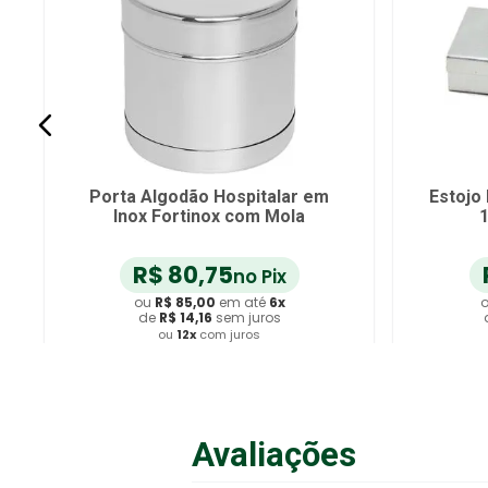
Porta Algodão Hospitalar em
Estojo 
Inox Fortinox com Mola
1
R$
80
,
75
no Pix
ou
R$
85
,
00
em até
6
x
de
R$
14
,
16
sem juros
ou
12
x
com juros
Adicionar ao Carrinho
A
Avaliações