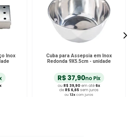
ço Inox
Cuba para Assepsia em Inox
dade
Redonda 9X5.5cm - unidade
R$
37
,
90
x
no Pix
x
ou
R$
39
,
90
em até
6
x
de
R$
6
,
65
sem juros
ou
12
x
com juros
ho
Adicionar ao Carrinho