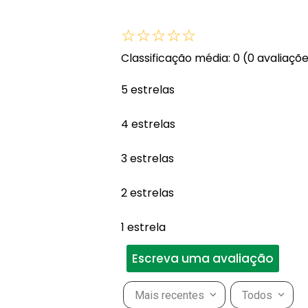
☆
☆
☆
☆
☆
Classificação média: 0
(0 avaliaçõ
5 estrelas
4 estrelas
3 estrelas
2 estrelas
1 estrela
Escreva uma avaliação
Mais recentes
Todos