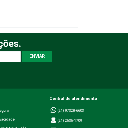
ções.
ENVIAR
Central de atendimento
eguro
(21) 97028-6603
ivacidade
(21) 2606-1709