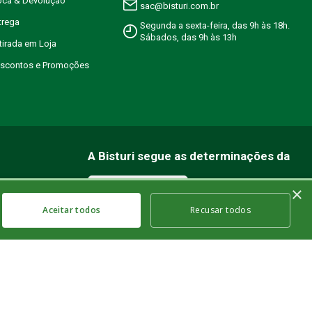
roca & Devolução
sac@bisturi.com.br
trega
Segunda a sexta-feira, das 9h às 18h.
Sábados, das 9h às 13h
etirada em Loja
Descontos e Promoções
A Bisturi segue as determinações da
×
Aceitar todos
Recusar todos
rretamente sem os cookies estritamente
 | Insc. Est.: 84.147.982 | Telefone: (21) 2606-1709. © 2021 bisturi.com.br. Todos
ações fornecidas por profissionais da área médica. Apenas um médico está
uados.