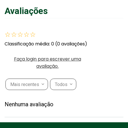
Avaliações
Adicionar ao Carrinho
Adic
☆
☆
☆
☆
☆
Classificação média: 0
(0 avaliações)
Faça login para escrever uma
avaliação.
Mais recentes
Todos
Nenhuma avaliação