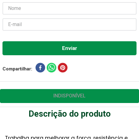
Absorvente Geriatrico
7
º
Gaze Esteril
8
º
Gaze
9
º
Cadeira Banho
10
º
Compartilhar
INDISPONÍVEL
Descrição do produto
Trabalha para melhorar a força, resistência e