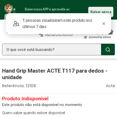
Baixe nosso APP e aproveite as
Baixar agora
ofertas.
O que você está buscando?
TERMOS MAIS BUSCADOS
Hand Grip Master ACTE T117 para dedos -
Seringa Insulina
1
º
unidade
Fralda Geriatrica
2
º
Referência
:
12108
Acte
Luva Latex
3
º
Littmann
4
º
Este produto não está disponível no momento
Estetoscopio Littmann
5
º
Quero saber quando estiver disponível
Aparelho Pressão
6
º