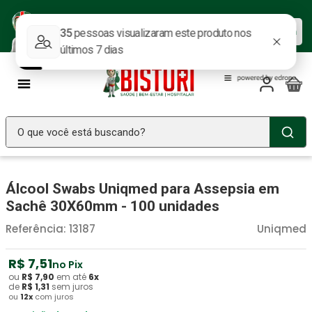
Baixe nosso APP e aproveite as
Baixar agora
ofertas.
O que você está buscando?
TERMOS MAIS BUSCADOS
Álcool Swabs Uniqmed para Assepsia em
Seringa Insulina
1
º
Sachê 30X60mm - 100 unidades
Fralda Geriatrica
2
º
Referência
:
13187
Uniqmed
Luva Latex
3
º
Littmann
R$
7
4
º
,
51
no Pix
ou
R$
7
,
90
em até
6
x
Absorvente Geriatrico
5
º
de
R$
1
,
31
sem juros
ou
12
x
com juros
Estetoscopio Littmann
6
º