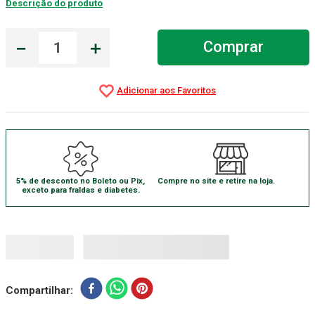
Descrição do produto
Aparelho Pressão
7
º
－
＋
Comprar
Gaze Esteril
8
º
Curativo
9
º
Gaze
10
º
5% de desconto no Boleto ou Pix,
Compre no site e retire na loja.
exceto para fraldas e diabetes.
Compartilhar