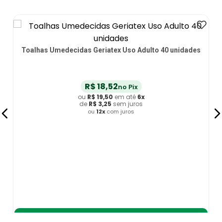
Toalhas Umedecidas Geriatex Uso Adulto 40 unidades
R$
18
,
52
no Pix
ou
R$
19
,
50
em até
6
x
de
R$
3
,
25
sem juros
ou
12
x
com juros
Adicionar ao Carrinho