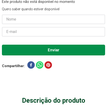
Este produto não está disponível no momento
Gaze Esteril
7
º
Quero saber quando estiver disponível
Aparelho Pressão
8
º
Cadeira Banho
9
º
Gaze
10
º
Compartilhar
Descrição do produto