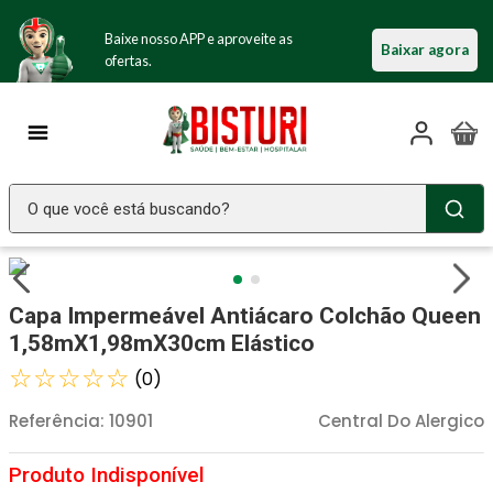
Baixe nosso APP e aproveite as
Baixar agora
ofertas.
O que você está buscando?
TERMOS MAIS BUSCADOS
Seringa Insulina
1
º
Capa Impermeável Antiácaro Colchão Queen
Fralda Geriatrica
2
º
1,58mX1,98mX30cm Elástico
Luva Latex
☆
☆
☆
☆
☆
3
º
(
0
)
Estetoscopio Littmann
4
º
Referência
:
10901
Central Do Alergico
Littmann
5
º
Absorvente Geriatrico
6
º