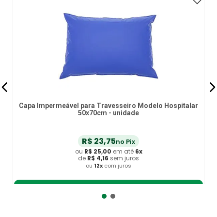
Capa Impermeável para Travesseiro Modelo Hospitalar
50x70cm - unidade
R$
23
,
75
no Pix
ou
R$
25
,
00
em até
6
x
de
R$
4
,
16
sem juros
ou
12
x
com juros
Adicionar ao Carrinho