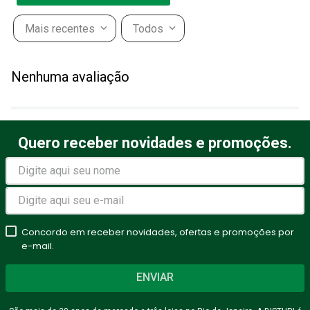
Mais recentes
Todos
Adicionar avaliação
Nenhuma avaliação
Título
Quero receber novidades e promoções.
Avalie o produto de 1 a 5
estrelas
★
★
★
★
★
Seu nome
Concordo em receber novidades, ofertas e promoções por
e-mail.
ENVIAR
Endereço de email