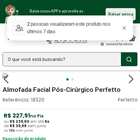
Baixe nosso APP e aproveite as
Baixar agora
ofertas.
O que você está buscando?
TERMOS MAIS BUSCADOS
Seringa Insulina
1
º
Almofada Facial Pós-Cirúrgico Perfetto
Fralda Geriatrica
2
º
Referência
:
18320
Perfetto
Luva Latex
3
º
R$
227
,
91
no Pix
Estetoscopio Littmann
4
º
ou
R$
239
,
90
em até
6
x
de
R$
39
,
98
sem juros
Aparelho Pressão
5
º
ou
12
x
com juros
Littmann
Descrição do produto
6
º