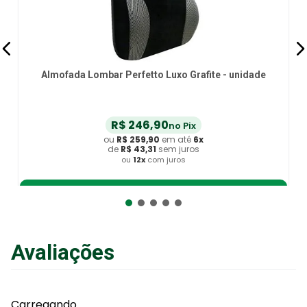
Almofada Lombar Perfetto Luxo Grafite - unidade
R$
246
,
90
no Pix
ou
R$
259
,
90
em até
6
x
de
R$
43
,
31
sem juros
ou
12
x
com juros
Adicionar ao Carrinho
Avaliações
Carregando…