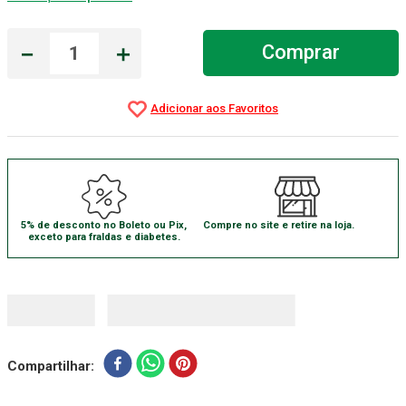
Absorvente Geriatrico
7
º
－
＋
Comprar
Gaze Esteril
8
º
Cadeira Banho
9
º
Gaze
10
º
5% de desconto no Boleto ou Pix,
Compre no site e retire na loja.
exceto para fraldas e diabetes.
Compartilhar