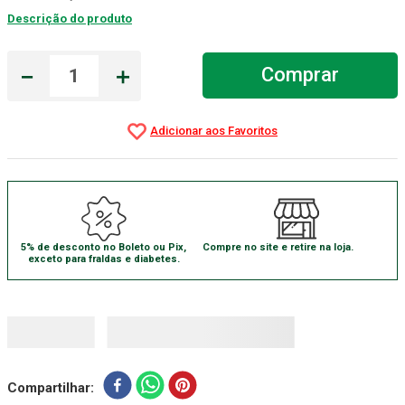
Descrição do produto
Gaze Esteril
7
º
Aparelho Pressão
8
º
－
＋
Comprar
Cadeira Banho
9
º
Gaze
10
º
5% de desconto no Boleto ou Pix,
Compre no site e retire na loja.
exceto para fraldas e diabetes.
Compartilhar