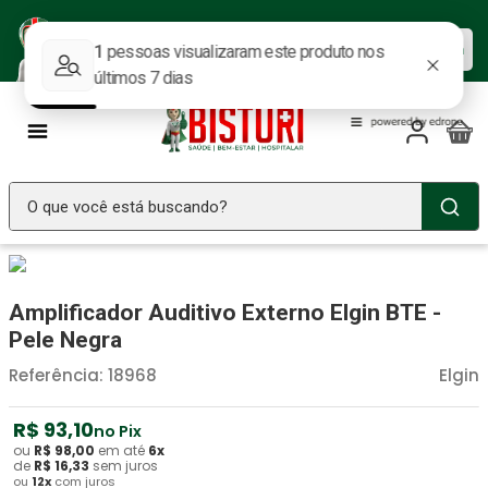
Baixe nosso APP e aproveite as
Baixar agora
ofertas.
O que você está buscando?
TERMOS MAIS BUSCADOS
Seringa Insulina
1
º
Amplificador Auditivo Externo Elgin BTE -
Fralda Geriatrica
2
º
Pele Negra
Luva Latex
3
º
Referência
:
18968
Elgin
Estetoscopio Littmann
4
º
R$
93
,
10
no Pix
Littmann
5
º
ou
R$
98
,
00
em até
6
x
de
R$
16
,
33
sem juros
ou
12
x
com juros
Absorvente Geriatrico
6
º