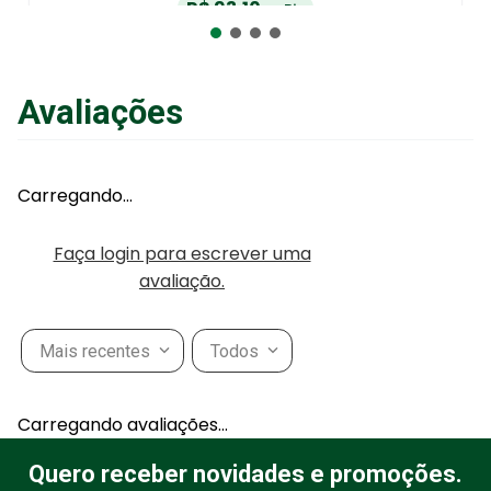
R$
93
,
10
no Pix
ou
R$
98
,
00
em até
6
x
de
R$
16
,
33
sem juros
ou
12
x
com juros
Avaliações
Adicionar ao Carrinho
Carregando…
Faça login para escrever uma
avaliação.
Mais recentes
Todos
Carregando avaliações…
Quero receber novidades e promoções.